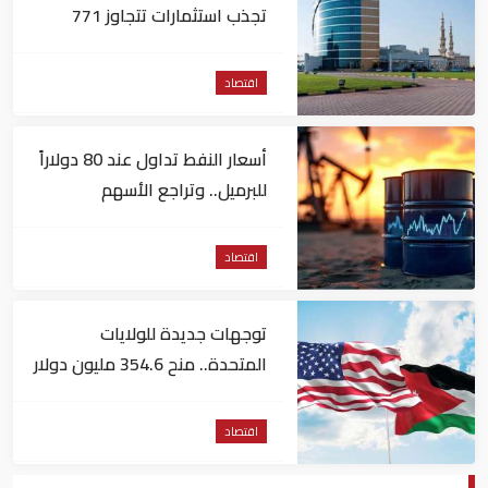
تجذب استثمارات تتجاوز 771
مليون درهم
اقتصاد
أسعار النفط تداول عند 80 دولاراً
للبرميل.. وتراجع الأسهم
الأمريكية
اقتصاد
توجهات جديدة للولايات
المتحدة.. منح 354.6 مليون دولار
مساعدات إلى الأردن
اقتصاد