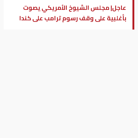
عاجل| مجلس الشيوخ الأمريكي يصوت
بأغلبية على وقف رسوم ترامب على كندا
مجلس الشيوخ الأمريكي
بزنس ميدل إيست - واشنطن