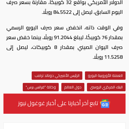
الدولار الأمريكي بواقع 32 كوبيكًا، مقارنة بسعر صرف
اليوم السابق، ليصل إلى 84.5522 روبلًا.
وفي الوقت ذاته، انخفض سعر صرف اليورو الرسمي
بمقدار 76 كوبيكًا، ليبلغ 91.2044 روبلًا، بينما خفض سعر
صرف اليوان الصيني بمقدار 8 كوبيكات، ليصل إلى
11.5258 روبلًا.
العملة الأوروبية اليورو
الرئيس الأميركي دونالد ترامب
البنك المركزي الروسي
دول العالم
وكالة "فرانس برس"
تابع آخر أخبارنا على أخبار غوغول نيوز