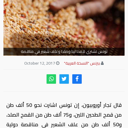
تونس تشتري قمحا لينا وصلدا وعلف شعير في مناقصة
بيزنس "النسخة العربية"
October 12, 2017
قال تجار أوروبيون، إن تونس اشترت نحو 50 ألف طن
من قمح الطحين اللين، و75 ألف طن من القمح الصلد،
و50 ألف طن من علف الشعير في مناقصة دولية