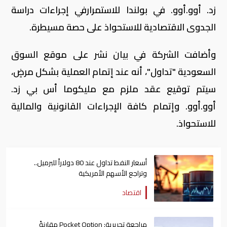
زد. أوو.أوو. في بولندا للاستمرارفي إجراءات دراسة
الجدوى الاقتصادية للاستحواذ على حصة مسيطرة.
وأضافت الشركة في بيان نشر على موقع السوق
السعودية "تداول"، أنه عند إتمام العملية بشكل مرضٍ،
سيتم توقيع عقد ملزم مع مليكوما أس بي زد.
أوو.أوو. وإتمام كافة الإجراءات القانونية والمالية
للاستحواذ.
أسعار النفط تداول عند 80 دولاراً للبرميل..
وتراجع الأسهم الأمريكية
اقتصاد
مراجعة تحريرية: Pocket Option مقارنةً