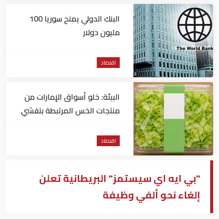
البنك الدولي يمنح سوريا 100
مليون دولار
اقتصاد
البيئة: خلو أسواق الإمارات من
منتجات الخس المرتبطة بتفشي
داء السيكلوسبورا
اقتصاد
"بي ايه اي سيستمز" البريطانية تعلن
إلغاء نحو ألفي وظيفة