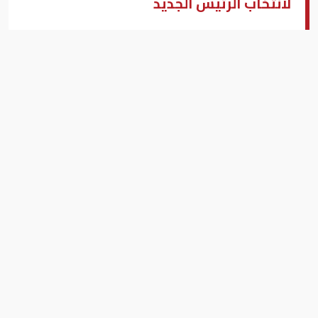
لانتخاب الرئيس الجديد
فرز أصوات نواب البرلمان اللبناني
بزنس ميدل إيست - بيروت