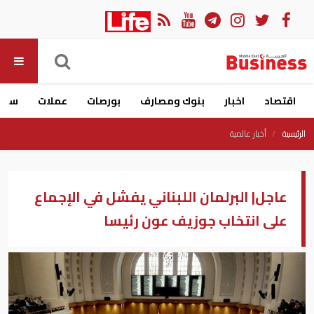
اقتصاد
اخبار
بنوك ومصارف
بورصات
عملات
سيار
الرئيسية
أخبار عالمية
عاجل| البرلمان اللبناني يفشل في الإجماع
على انتخاب جوزيف عون رئيسا