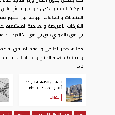
لشركات التقييم الكبرى موديز وفيتش واس ان
المنتديات واللقاءات الهامة في حضور مم
الشركات الأمريكية والعالمية المستثمرة ب
بي سي بنك واي سي بي سي ستاندرد بنك وست
كما سيحضر الجارحي والوفد المرافق به عدد 
والمرتبطة بتغيير المناخ والسياسات المالي
20.
التفاصيل الكاملة لطرح 15
ألف وحدة سكنية بنظام
الإيجار المنتهي بالتملك في
عقارات
مصر
مصر
برنامج الإصلاح الاقتصادي
القاهرة
الدعم