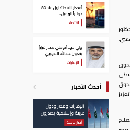
أسعار النفط تداول عند 80
دولاراً للبرميل..
وتراجع الأسهم الأمريكية
اقتصاد
كتور
سسي،
ولي عهد أبوظبي يصدر قراراً
بتعيين عبدالله المهيري
رئيسا لـ"أبوظبي للتراث"
الإمارات
ندوق
وسطى
ندوق
أحدث الأخبار
عزيز
الإمارات ومصر ودول
عربية وإسلامية يصدرون
صلاح
بيانا مشتركا بشأن
أخبار عالمية
الانتهاكات الإسرائيلية
 مصر