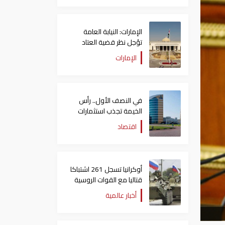
الإمارات: النيابة العامة
تؤجل نظر قضية العتاد
العسكري للسودان
الإمارات
في النصف الأول.. رأس
الخيمة تجذب استثمارات
تتجاوز 771 مليون درهم
اقتصاد
أوكرانيا تسجل 261 اشتباكا
قتاليا مع القوات الروسية
أخبار عالمية