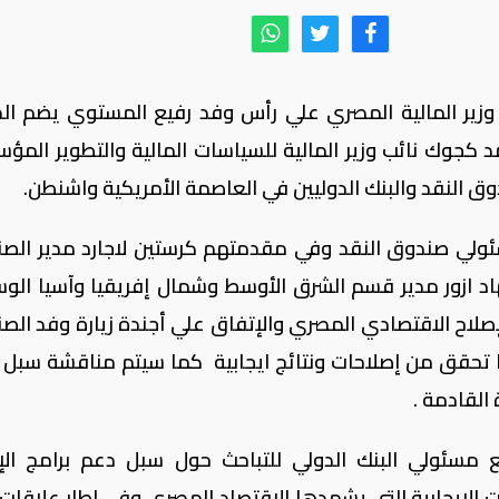
ي وزير المالية المصري علي رأس وفد رفيع المستوي يضم الد
مد كجوك نائب وزير المالية للسياسات المالية والتطوير المؤ
ق النقد والبنك الدوليين في العاصمة الأمريكية واشنطن.
ئولي صندوق النقد وفي مقدمتهم كرستين لاجارد مدير الص
جهاد ازور مدير قسم الشرق الأوسط وشمال إفريقيا وآسيا ال
لإصلاح الاقتصادي المصري والإتفاق علي أجندة زيارة وفد الص
ما تحقق من إصلاحات ونتائج ايجابية كما سيتم مناقشة سبل ت
 القادمة .
 مسئولي البنك الدولي للتباحث حول سبل دعم برامج الإ
 الإيجابية التي يشهدها الاقتصاد المصري وفي إطار علاقات