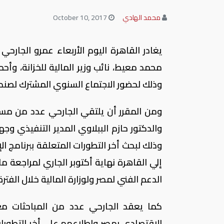
محمد الهادي
October 10, 2017
يغادر القاهرة اليوم الأربعاء عمرو الجارح
محمد معيط، نائب وزير المالية للخزانة، وأح
وذلك لحضور الاجتماع السنوي المشترك لصندو
ومن المقرر أن يلتقي الجارحي عدد من مس
والدكتور حازم الببلاوي المدير التنفيذي و
وذلك لبحث أخر التطورات المتعلقة ببرنامج ا
إلي القاهرة نهاية أكتوبر الجاري لمراجعة 
الدعم الفني لمصر ولوزارة المالية خلال الفترة
كما يعقد الجارحي عدد من المباحثات مع
الإقتصادي بمصر واطلاعهم علي أخر التطورات