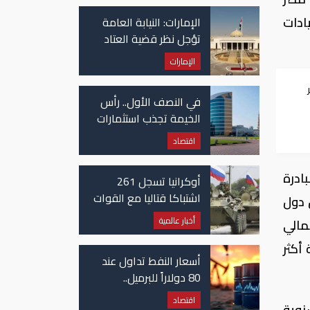
في غزة
ادات
الإمارات: النيابة العامة
تؤجل نظر قضية العتاد
العسكري للسودان
الإمارات
في النصف الأول.. رأس
الخيمة تجذب استثمارات
تتجاوز 771 مليون درهم
اقتصاد
ادرة
أوكرانيا تسجل 261
اشتباكا قتاليا مع القوات
 دول
الروسية
أخبار عالمية
مالي
أكثر
أسعار النفط تداول عند
80 دولاراً للبرميل..
وتراجع الأسهم
اقتصاد
نوية