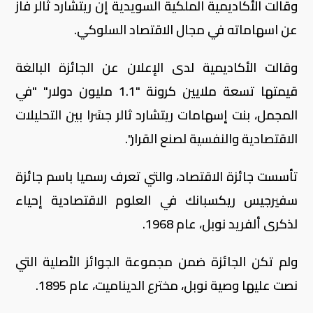
وقالت الأكاديمية الملكية السويدية إن ريتشارد ثالر فاز
عن اسهاماته في مجال الاقتصاد السلوكي.
وقالت الأكاديمية لدى الإعلان عن الجائزة البالغة
قيمتها تسعة ملايين كرونة "1.1 مليون دولار" "في
المجمل، بنت إسهامات ريتشارد ثالر جسًرا بين التحليلات
الاقتصادية والنفسية لصنع القرار".
تأسست جائزة الاقتصاد، والتي تعرف رسميا باسم جائزة
سفيرجيس ريكسبانك في العلوم الاقتصادية إحياء
لذكرى ألفريد نوبل، عام 1968.
ولم تكن الجائزة ضمن مجموعة الجوائز الأصلية التي
نصت عليها وصية نوبل، مخترع الديناميت، عام 1895.