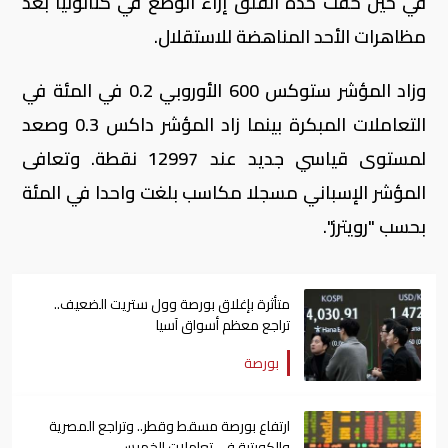
في حين خفت حدة القلق إزاء الوضع في كتالونيا بعد
مظاهرات الأحد المناهضة للاستقلال.
وزاد المؤشر ستوكس 600 الأوروبي 0.2 في المئة في
التعاملات المبكرة بينما زاد المؤشر داكس 0.3 وصعد
لمستوى قياسي جديد عند 12997 نقطة. وتعافى
المؤشر الإسباني مسجلا مكاسب بلغت واحدا في المئة
بحسب "رويترز".
متأثرة بإغلاق بورصة وول ستريت الضعيف..
تراجع معظم أسواق آسيا
بورصة
ارتفاع بورصة مسقط وقطر.. وتراجع المصرية
والكويتية في تعاملات الخميس