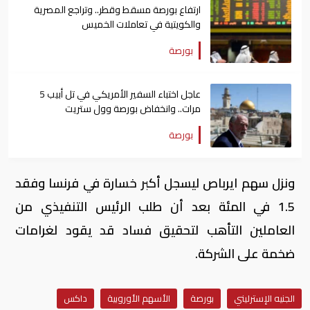
ارتفاع بورصة مسقط وقطر.. وتراجع المصرية
والكويتية في تعاملات الخميس
بورصة
عاجل اختباء السفير الأمريكي في تل أبيب 5
مرات.. وانخفاض بورصة وول ستريت
بورصة
ونزل سهم ايرباص ليسجل أكبر خسارة في فرنسا وفقد
1.5 في المئة بعد أن طلب الرئيس التنفيذي من
العاملين التأهب لتحقيق فساد قد يقود لغرامات
ضخمة على الشركة.
الجنيه الإسترليني
بورصة
الأسهم الأوروبية
داكس