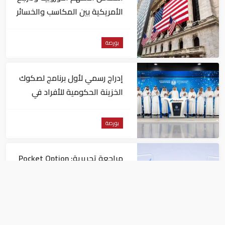
الأمريكية بين المكاسب والخسائر
بورصة
إدراج رسمي لأول برنامج لصكوك
الخزينة الحكومية للأفراد في
"ناسداك دبي"
بورصة
مراجعة تحريرية: Pocket Option
مقارنةً بمنصات التداول الأخرى
بورصة