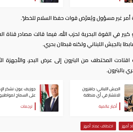
 أمر غير مسؤول ويُعرّض قوات حفظ السلام للخطر".
بير في القوة البحرية لحزب الله، فيما قالت مصادر قناة العر
طا بالجيش اللبناني ولكنه قبطان بحري.
 اقتادت المختطف من البترون إلى عرض البحر، والأجهزة الأ
 بالبترون.
الجيش اللبناني: جاهزون
جوزيف عون: نشكر الإم
للانتشار في أي منطقة
على السماح لمواطنيها
يخرج منها الاحتلال
بالسفر إلى بلدهم الثان
أخبار عالمية
ترجمات
لبنان
د أمهز
اختطاف عماد أمهز