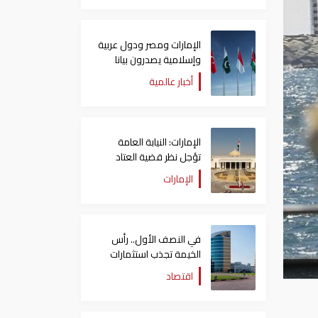
الإمارات ومصر ودول عربية
وإسلامية يصدرون بيانا
مشتركا بشأن الانتهاكات
أخبار عالمية
الإسرائيلية في غزة
الإمارات: النيابة العامة
تؤجل نظر قضية العتاد
العسكري للسودان
الإمارات
في النصف الأول.. رأس
الخيمة تجذب استثمارات
تتجاوز 771 مليون درهم
اقتصاد