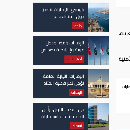
بلومبرغ: الإمارات تتصدر
دول المنطقة في
صادرات النفط عبر مضيق
طاقة
هرمز
بية،
الإمارات ومصر ودول
عربية وإسلامية يصدرون
بيانا مشتركا بشأن
منية
أخبار عالمية
الانتهاكات الإسرائيلية
في غزة
الإمارات: النيابة العامة
تؤجل نظر قضية العتاد
ارات
العسكري للسودان
الإمارات
ي
في النصف الأول.. رأس
الخيمة تجذب استثمارات
تتجاوز 771 مليون درهم
اقتصاد