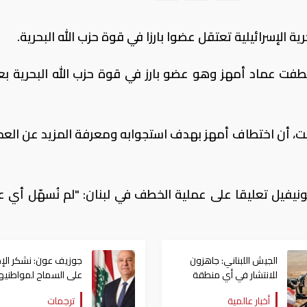
الإسرائيلية تعتقل عضوا بارزا في قوة حزب الله البحرية.
تطفت عماد أمهز وهو عضو بارز في قوة حزب الله البحرية بع
ت، أن اختطاف أمهز بهدف استجوابه ومعرفة المزيد عن العم
ونيفيل تعليقا على عملية الخطف في لبنان: "لم نُسهّل أي ع
الجيش اللبناني: جاهزون
جوزيف عون: نشكر الإم
للانتشار في أي منطقة
على السماح لمواطنيها
يخرج منها الاحتلال
بالسفر إلى بلدهم الثان
أخبار عالمية
ترجمات
لبنان