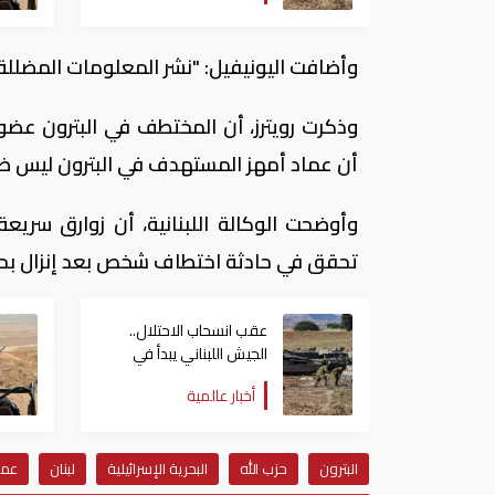
وأضافت اليونيفيل: "نشر المعلومات المضللة
وذكرت رويترز، أن المختطف في البترون عضو ك
أن عماد أمهز المستهدف في البترون ليس ضاب
وأوضحت الوكالة اللبنانية، أن زوارق سريعة
تحقق في حادثة اختطاف شخص بعد إنزال بحري
عقب انسحاب الاحتلال..
الجيش اللبناني يبدأ في
الانتشار جنوبا
أخبار عالمية
البترون
حزب الله
البحرية الإسرائيلية
لبنان
عما