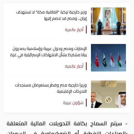
وزير خارجية تركيا: "اتفاقية مكة" لا تستهدف
إيران.. ومصر قد تنضم إليها
أخبار عالمية
الإمارات ومصر ودول عربية وإسلامية يصدرون
بيانا مشتركا بشأن الانتهاكات الإسرائيلية في غزة
أخبار عالمية
وزيرا خارجية مصر وقطر يستعرضان مستجدات
التحركات الإقليمية
شؤون عربية
- سيتم السماح بكافة التحويلات المالية المتعلقة
بالصناعات النفطية أو البتروكيماوية في السودان