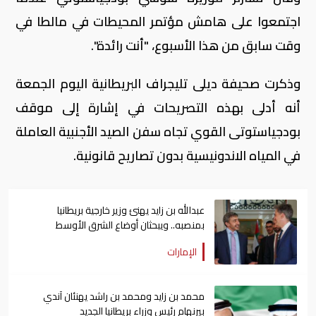
اجتمعوا على هامش مؤتمر المحيطات في مالطا في
وقت سابق من هذا الأسبوع، "أنت رائدة".
وذكرت صحيفة ديلى تليجراف البريطانية اليوم الجمعة
أنه أدلى بهذه التصريحات في إشارة إلى موقف
بودجياستوتى القوي تجاه سفن الصيد الأجنبية العاملة
في المياه الاندونيسية بدون تصاريح قانونية.
عبدالله بن زايد يهنئ وزير خارجية بريطانيا
بمنصبه.. ويبحثان أوضاع الشرق الأوسط
الإمارات
محمد بن زايد ومحمد بن راشد يهنئان آندي
بيرنهام رئيس وزراء بريطانيا الجديد