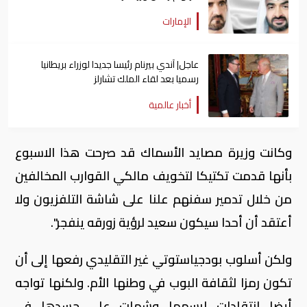
الإمارات
عاجل| آندي بيرنام رئيسا جديدا لوزراء بريطانيا
رسميا بعد لقاء الملك تشارلز
أخبار عالمية
وكانت وزيرة مصايد الأسماك قد صرحت هذا الاسبوع
بأنها قدمت تكتيكا لتخويف مالكي القوارب المخالفين
من خلال تدمير سفنهم علنا ​​على شاشة التلفزيون ولا
أعتقد أن أحدا سيكون سعيد لرؤية زورقه ينفجر".
ولكن أسلوب بودجياستوتي غير التقليدي رفعها إلى أن
تكون رمزا لثقافة البوب في وطنها الأم. ولكنها تواجه
أيضا انتقادات لرسمها وشمات على جسدها في