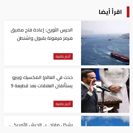
اقرأ أيضا
الحرس الثوري: إعادة فتح مضيق
هرمز مرهونة بقبول واشنطن
الكامل لشروط طهران
أخبار عالمية
حدث في العالم| المكسيك وبيرو
يستأنفان العلاقات بعد قطيعة 9
أشهر.. وتنصيب رئيسا جديدا
لكولومبيا
أخبار عالمية
بشكل مفاجئ.. الجيش الأمريكي