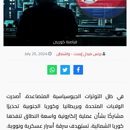
قراصنة كوريين
بزنس ميدل إيست - واشنطن
July 25, 2024
في ظل التوترات الجيوسياسية المتصاعدة، أصدرت
الولايات المتحدة وبريطانيا وكوريا الجنوبية تحذيرًا
مشتركًا بشأن عملية إلكترونية واسعة النطاق تنفذها
كوريا الشمالية، تستهدف سرقة أسرار عسكرية ونووية.