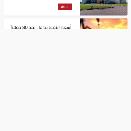
اقتصاد
أسعار النفط تداول عند 80 دولاراً
للبرميل.. وتراجع الأسهم
الأمريكية
اقتصاد
توجهات جديدة للولايات
المتحدة.. منح 354.6 مليون دولار
مساعدات إلى الأردن
اقتصاد
تسليم 194 عاملا مصريا عقود عملهم بدول