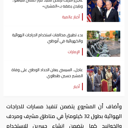
وبايدن يصفه بـ«المشين»
أخبار عالمية
بدء تطبيق مخالفات استخدام الدراجات الهوائية
والكهربائية في أبوظبي
الإمارات
عاجل.. السيسي يعلن الحداد الوطني على وفاة
المشير حسين طنطاوي
أخبار
وأضاف أن المشروع يتضمن تنفيذ مسارات للدراجات
الهوائية بطول 32 كيلومتراً في مناطق مشرف ومردف
والخوانيج كما يتضمن إنشاء جسرين للاستخدام