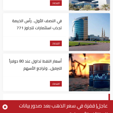
اقتصاد
في النصف الأول.. رأس الخيمة
تجذب استثمارات تتجاوز 771
مليون درهم
اقتصاد
أسعار النفط تداول عند 80 دولاراً
للبرميل.. وتراجع الأسهم
الأمريكية
اقتصاد
ارتفاع إنفاق المستهلكين الأمريكيين في
عاجل| قفزة في سعر الذهب بعد صدور بيانات
أغسطس