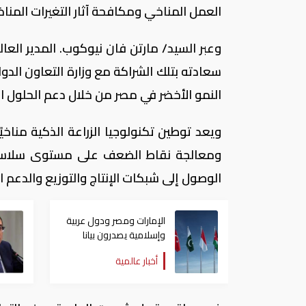
العمل المناخي ومكافحة آثار التغيرات المناخ
وعبر السيد/ مارتن فان نيوكوب. المدير العال
النمو الأخضر في مصر من خلال دعم الحلول المح
ويعد توطين تكنولوجيا الزراعة الذكية مناخيً
ومعالجة نقاط الضعف على مستوى سلاسل الإ
الوصول إلى شبكات الإنتاج والتوزيع والدعم ا
الإمارات ومصر ودول عربية
وإسلامية يصدرون بيانا
مشتركا بشأن الانتهاكات
أخبار عالمية
الإسرائيلية في غزة