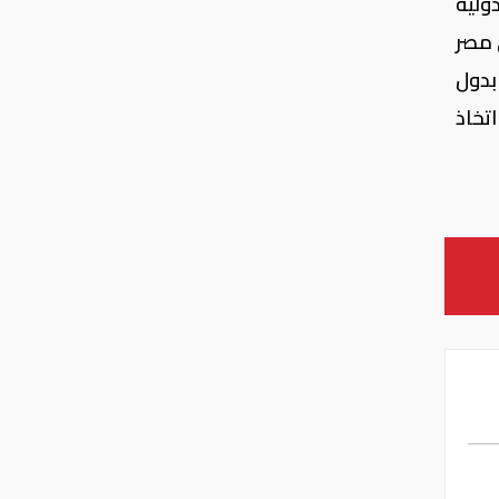
ولية
في مصر
زراعة بدول
ابقة خلال عام 2022 وبدأت في اتخاذ