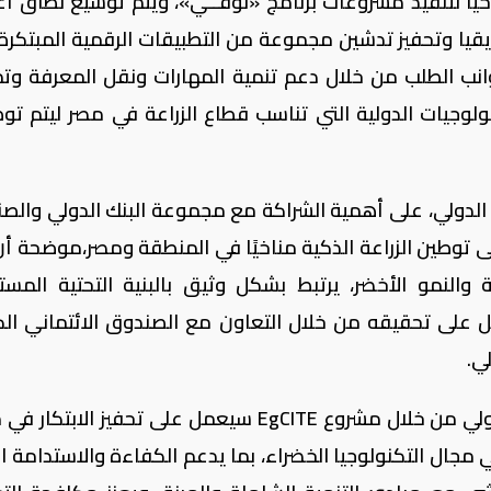
خيًا لتنفيذ مشروعات برنامج «نُوَفِّــي»، ويتم توسيع نطاق أ
قيا وتحفيز تدشين مجموعة من التطبيقات الرقمية المبتكرة 
وانب الطلب من خلال دعم تنمية المهارات ونقل المعرفة وت
لوجيات الدولية التي تناسب قطاع الزراعة في مصر ليتم توط
ون الدولي، على أهمية الشراكة مع مجموعة البنك الدولي والص
لى توطين الزراعة الذكية مناخيًا في المنطقة ومصر،موضحة أن
والنمو الأخضر، يرتبط بشكل وثيق بالبنية التحتية المست
ل على تحقيقه من خلال التعاون مع الصندوق الائتماني ال
ي.
وأوضحت أن التعاون مع مجموعة البنك الدولي من خلال مشروع EgCITE سيعمل على تحفيز الا
في مجال التكنولوجيا الخضراء، بما يدعم الكفاءة والاستدامة ال