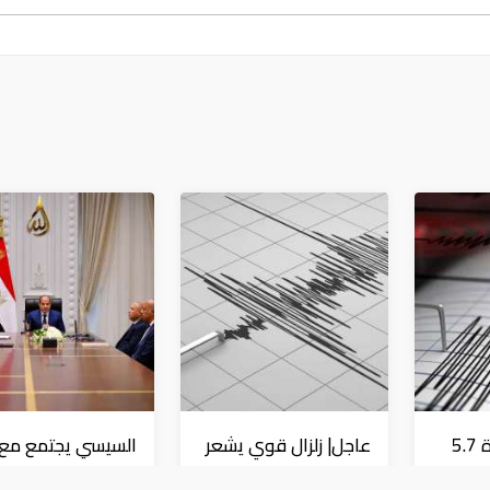
عاجل| زلزال بقوة 5.7
عاجل| زلزال قوي يشعر
السيسي يجتمع مع و
درجة يشعر به سكان 9
به سكان القاهرة
النقل ويوجه بسرعة