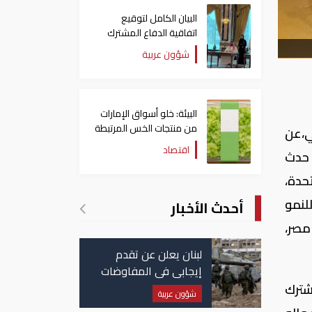
البيان الكامل لتوقيع
اتفاقية الدفاع المشترك
بين السعودية وتركيا
شؤون عربية
وباكستان
البيئة: خلو أسواق الإمارات
من منتجات الخس المرتبطة
ي،عن
بتفشي داء السيكلوسبورا
اقتصاد
 حدث
رات العربية المتحدة،
وري للنمو
أحدث الأخبار
مصر،
لبنان يعلن عن تقدم
إيجابي في المفاوضات
مع إسرائيل.. وأمريكا
شترك
شؤون عربية
تضغط لوقف النار في