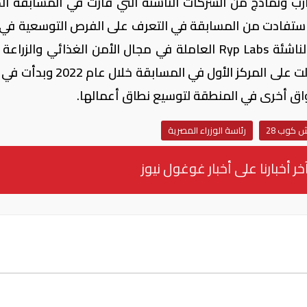
ونماذج من الشركات الناشئة التي فازت في المسابقة الد
Cli لعامي 2022 و2023، والتي استفادت من المسابقة في التعرف على الفرص التوسعية 
ومنطقة الشرق الأوسط، من بينها الشركة الناشئة Ryp Labs العاملة في مجال الأمن الغذائي وال
الولايات المتحدة الأمريكية وبلجيكا،التي حصلت على المركز الأول في المس
ق أخرى في المنطقة لتوسيع نطاق أعمالها.
كوب 28
رئاسة الوزراء المصرية
خر أخبارنا على أخبار غوغول نيوز