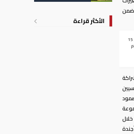
يرات
تدريجي للحرارة
من الغذائي، وذلك من خلال مشروع التحول الغذائي الزراعي الموائم للمناخ (CRAFT) ضمن
الأكثر قراءة
التفاصيل الكاملة لطرح 15
م
ك في
شراكة
 رئيسيين
صمود
موعة
CCDR الذي تم إطلاقه خلال
جندة