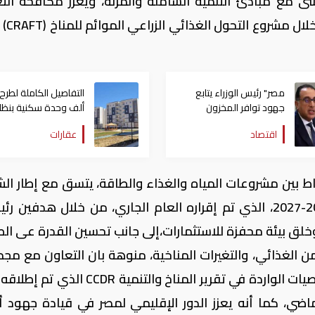
شى مع مبادئ التنمية الشاملة والمرنة، ويعزز مكافحة التغ
المناخية وتحديات الأ
مصر" رئيس الوزراء يتابع
جهود توافر المخزون
ألف وحدة سكنية بنظا
الاستراتيجي من السلع
الإيجار المنتهي بالتمل
اقتصاد
عقارات
والمنتجات الأساسية
مصر
رتباط بين مشروعات المياه والغذاء والطاقة، يتسق مع إطار ال
الاستراتيجية مع مجموعة البنك الدولي 2023-2027، الذي تم إقراره العام الجاري، من خلال هدفين
خلق بيئة محفزة للاستثمارات،إلى جانب تحسين القدرة عى ال
 الغذائي، والتغيرات المناخية، منوهة بان التعاون مع مج
البنك الدولي يأتي في إطار تفعيل بعض التوصيات الواردة في تقرير المناخ والتنمية 
ماضي، كما أنه يعزز الدور الإقليمي لمصر في قيادة جهود أ