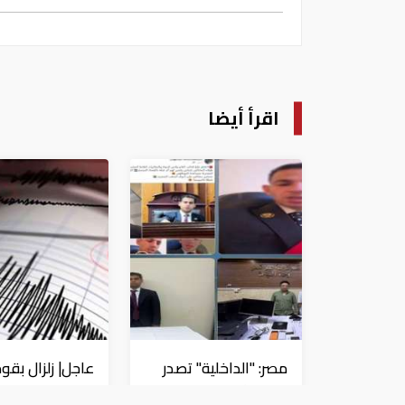
اقرأ أيضا
مصر: "الداخلية" تصدر
بيانا بشأن القبض على