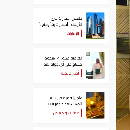
طقس الإمارات حتى
الأربعاء.. أمطار شرقاً وجنوباً
وانخفاض تدريجي للحرارة
الإمارات
اتفاقية مكة: أي هجوم
مسلح على أي دولة يعد
هجوما على الدول الثلاث
أخبار عالمية
جميعا
عاجل| قفزة في سعر
الذهب بعد صدور بيانات
الوظائف الأمريكية
عملات و معادن