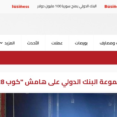
 يمنح سوريا 100 مليون دولار
الإمارات والبرلمان العر
 ومصارف
بورصات
عملات
الأحدث
المزيد
عة البنك الدولي على هامش "كوب 28"