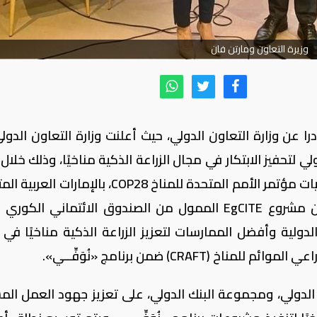
وزيرة التعاون ومارتن فان
را عن وزارة التعاون الدولي، حيث أعلنت وزارة التعاون الدول
لتحفيز الابتكار في مجال الزراعة الذكية مناخيًا، وذلك خلال
نظمته الوزارة في الجناح المصري ضمن فعاليات مؤتمر الأمم المتحدة للمناخ COP28، بالإما
حيث تعمل تلك الشراكة على الاستفادة من مشروع EgCITE الممول من الصندوق الائتماني الك
دولية وأفضل الممارسات لتعزيز الزراعة الذكية مناخيًا في 
CRAF) ضمن برنامج «نُوَفِّــي».
الدولي، ومجموعة البنك الدولي، على تعزيز جهود العمل الم