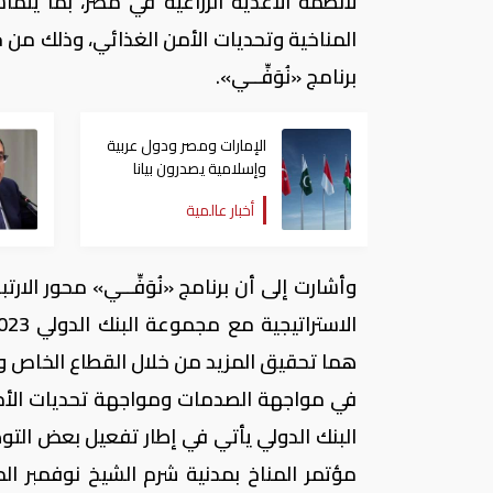
لأنظمة الأغذية الزراعية في مصر، بما يتما
برنامج «نُوَفِّــي».
الإمارات ومصر ودول عربية
وإسلامية يصدرون بيانا
مشتركا بشأن الانتهاكات
أخبار عالمية
الإسرائيلية في غزة
وأشارت إلى أن برنامج «نُوَفِّــي» محور الا
هما تحقيق المزيد من خلال القطاع الخاص و
في مواجهة الصدمات ومواجهة تحديات الأمن
مؤتمر المناخ بمدنية شرم الشيخ نوفمبر ال