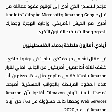
مزعج للتسلح" الذي أدى إلى توقيع عقود مماثلة من
قبل Google وAmazon وMicrosoft وشركات تكنولوجيا
أخرى مع الجيش الأمريكي وإدارة الهجرة وجمارك
الحدود ووكالات تنفيذ القانون الأخرى.
أيادي أمازون ملطخة بدماء الفلسطينيين
في مقال نشر في جريدة "ذي نيشن" في يونيو الماضي،
كشف ثلاثة أكاديميين أمريكيين عن الجانب المالي لقرار
Amazon بالمشاركة في مشروع مثل هذا، معتبرين أن
هذه العقود المرتبطة بالجوانب العسكرية أصبحت
"مصدرًا رئيسيًا لأرباح Amazon". أفادوا بأن Amazon
Web Services وحدها كانت مسؤولة عن 63٪ من أرباح
Amazon في عام 2020.