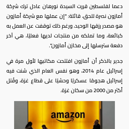
دعما لفلسطين قررت السيدة نورهان عادل ترك شركة
أمازون نصرة للحق، قائلة: "إن عملها مع شركة أمازون
هو مصدر رزقها الوحيد، ورغم ذلك توقفت عن العمل به
كبائعة، وما تملكه من منتجات لديها فعليًا، هي آخر
دفعة سترسلها إلى مخازن أمازون".
جدير بالذكر أن أمازون افتتحت مكاتبها لأول مرة في
إسرائيل عام 2014، وهو نفس العام الذي شنت فيه
إسرائيل هجومًا عسكريًا وحشيًا على قطاع غزة، وقُتل
أكثر من 2000 من سكان غزة.