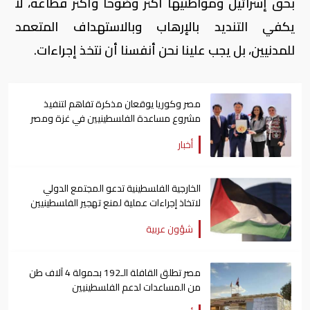
بحق إسرائيل ومواطنيها أكثر وضوحا وأكثر فظاعة، لا
يكفي التنديد بالإرهاب وبالاستهداف المتعمد
للمدنيين، بل يجب علينا نحن أنفسنا أن نتخذ إجراءات.
مصر وكوريا يوقعان مذكرة تفاهم لتنفيذ
مشروع مساعدة الفلسطينيين في غزة ومصر
أخبار
الخارجية الفلسطينية تدعو المجتمع الدولي
لاتخاذ إجراءات عملية لمنع تهجير الفلسطينيين
قسراً
شؤون عربية
مصر تطلق القافلة الـ192 بحمولة 4 آلاف طن
من المساعدات لدعم الفلسطينيين