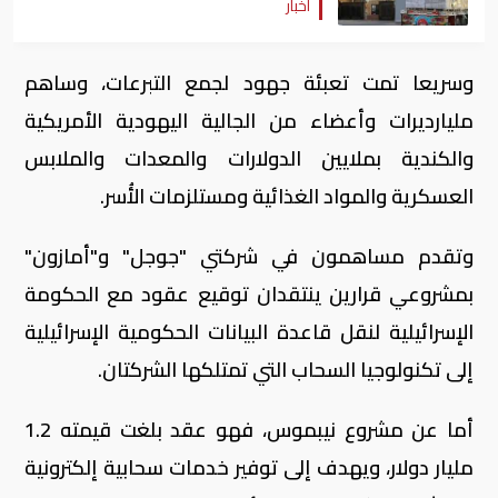
أخبار
وسريعا تمت تعبئة جهود لجمع التبرعات، وساهم
مليارديرات وأعضاء من الجالية اليهودية الأمريكية
والكندية بملايين الدولارات والمعدات والملابس
العسكرية والمواد الغذائية ومستلزمات الأُسر.
وتقدم مساهمون في شركتي "جوجل" و"أمازون"
بمشروعي قرارين ينتقدان توقيع عقود مع الحكومة
الإسرائيلية لنقل قاعدة البيانات الحكومية الإسرائيلية
إلى تكنولوجيا السحاب التي تمتلكها الشركتان.
أما عن مشروع نيبموس، فهو عقد بلغت قيمته 1.2
مليار دولار، ويهدف إلى توفير خدمات سحابية إلكترونية