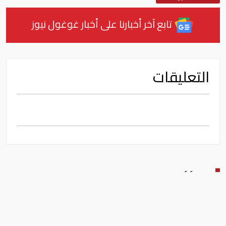
تابع آخر أخبارنا على أخبار غوغول نيوز
التعليقات
اقرأ أيضا
اتفاقية مكة: أي هجوم مسلح
على أي دولة يعد هجوما على