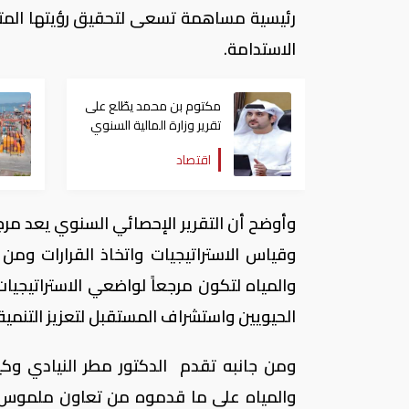
رئيسية مساهمة تسعى لتحقيق رؤيتها المت
الاستدامة.
مكتوم بن محمد يطّلع على
تقرير وزارة المالية السنوي
لعام 2025 بعنوان "كفاءة
اقتصاد
مالية وتأثير عالمي"
وأوضح أن التقرير الإحصائي السنوي يعد مرجع
وقياس الاستراتيجيات واتخاذ القرارات وم
والمياه لتكون مرجعاً لواضعي الاستراتيج
الحيويين واستشراف المستقبل لتعزيز التنمية
ومن جانبه تقدم الدكتور مطر النيادي وكي
والمياه على ما قدموه من تعاون ملموس في