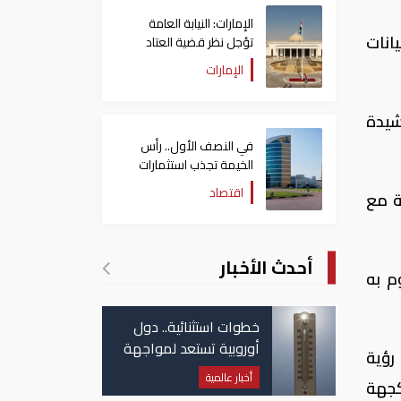
الإمارات: النيابة العامة
اه 2016، والذي يوفر بيانات
تؤجل نظر قضية العتاد
العسكري للسودان
الإمارات
رشيدة
في النصف الأول.. رأس
الخيمة تجذب استثمارات
تتجاوز 771 مليون درهم
اقتصاد
مستدامة مع
أحدث الأخبار
م به
خطوات استثنائية.. دول
أوروبية تستعد لمواجهة
رؤية
موجة حر غير مسبوقة
أخبار عالمية
كجهة