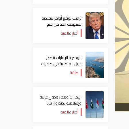
ترامب يوقّع أوامر تنفيذية
تستهدف الحد من منح
الجنسية الأمريكية بالولادة
أخبار عالمية
بلومبرغ: الإمارات تتصدر
دول المنطقة في صادرات
النفط عبر مضيق هرمز
طاقة
الإمارات ومصر ودول عربية
وإسلامية يصدرون بيانا
مشتركا بشأن الانتهاكات
أخبار عالمية
الإسرائيلية في غزة