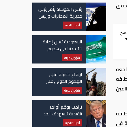
تحقق
رئيس الموساد يأمر رئيس
مديرية المخابرات ورئيس
قسم إيران بالاستقالة
أخبار عالمية
مسح
ة
السعودية تعلن إصابة
11 مدنيا في هجوم
حوثي على نجران
شؤون عربية
اجعة
ارتفاع حصيلة قتلى
طاقة
الهجوم الحوثي على
معسكرات حكومية لـ58
اعين
شؤون عربية
قتيلًا وعشرات الجرحى
ترامب يوقّع أوامر
طاقة
تنفيذية تستهدف الحد
من منح الجنسية
ة في
أخبار عالمية