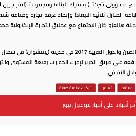
ع مسؤولي شركة ( بسفيك للبناء) ومجموعة (إيفر جرين لل
 سون لطباعة المنازل ثلاثية الابعاد) وإتحاد غرفة تجارة وصناعة ش
ينة هانغزو كان الاجتماع مع عملاق التجارة الإلكترونية مج
وقالت ان الوفد قام بالمشاركة في معرض الصين والدول العربية 2017 في مدينة (يينتشوان) 
اقعة على طريق الحرير لإجراء الحوارات رفيعة المستوى والت
ادل الثقافي.
علاقات
تعاون
شركات عالمية صينية
خر أخبارنا على أخبار غوغول نيوز