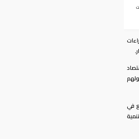
ت
عاون
اءات
.
تصاد
ولهم
ع في
نمية