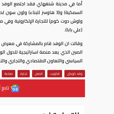
أما في مدينة شنغهاي فقد اجتمع الوفد م
السمكية) و(3 هاوسز للبناء) و(ون
و(وش دوت كوم) للتجارة الإلكترونية وفي مد
(علي بابا).
الصين الذي يعد منصة استراتيجية للدول الو
السياسي والتعاون الاقتصادي والتجاري والتب
وفد كويتي
الكويت
الصين
تجارة
صناعة
تابع آ