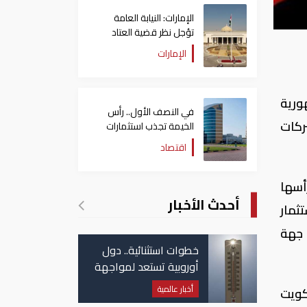
الإمارات: النيابة العامة
تؤجل نظر قضية العتاد
العسكري للسودان
الإمارات
ورية
في النصف الأول.. رأس
ركات
الخيمة تجذب استثمارات
تتجاوز 771 مليون درهم
اقتصاد
ارة التي ترأسها
أحدث الأخبار
ثمار
والصندوق الوطني لدعم المشروعات الصغيرة والمتوسطة والهيئة العامة للصناعة حفلت بلقاءات مع 22 جهة
خطوات استثنائية.. دول
أوروبية تستعد لمواجهة
موجة حر غير مسبوقة
أخبار عالمية
كويت