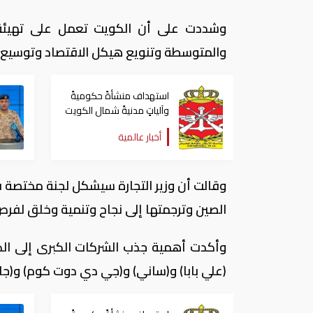
وشددت على أن الكويت تعمل على تهيئة بي
والمتوسطة وتنويع هيكل الاقتصاد وتوسيع د
استهداف منشأةً حكوميةً
وآلياتٍ مدنيةً شمال الكويت
في عدوان إيراني
أخبار عالمية
وقالت أن وزير التجارة سيشكل لجنة مختصة في 
الصين وترجمتها إلى نجاح وتنمية وخلق لفرص
وأكدت أهمية جذب الشركات الكبرى إلى الك
(علي بابا) و(ساني) و(جي دي دوت كوم) و(جاينا 