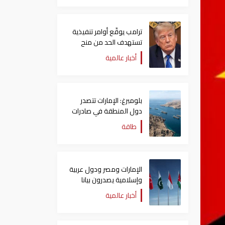
ترامب يوقّع أوامر تنفيذية
تستهدف الحد من منح
الجنسية الأمريكية بالولادة
أخبار عالمية
بلومبرغ: الإمارات تتصدر
دول المنطقة في صادرات
النفط عبر مضيق هرمز
طاقة
الإمارات ومصر ودول عربية
وإسلامية يصدرون بيانا
مشتركا بشأن الانتهاكات
أخبار عالمية
الإسرائيلية في غزة