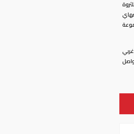
ثروة
نغهاي
موعة
في شمال غربي
واصل