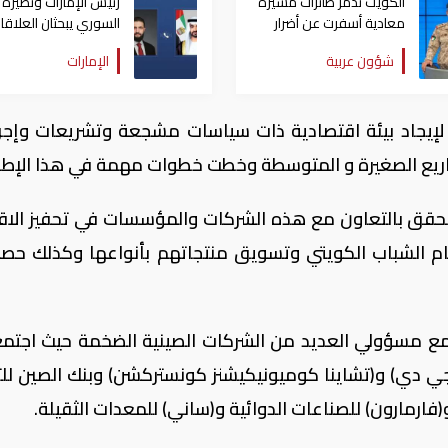
الكويت تدمر طائرات مسيّرة
رئيس الإمارات ونظيره
معادية أسفرت عن أضرار
السوري يبحثان العلاقا
مادية نتيجة سقوط الشظايا
الأخوية وسبل تعزيز الت
شؤون عربية
الإمارات
لإيجاد بيئة اقتصادية ذات سياسات مشجعة وتشريعات وإجر
ريع الصغيرة و المتوسطة وخطت خطوات مهمة في هذا الإطار
تتحقق بالتعاون مع هذه الشركات والمؤسسات في تحفيز الاق
أمام الشباب الكويتي وتسويق منتجاتهم بأنواعها وكذلك حص
ة مع مسؤولي العديد من الشركات الصينية الضخمة حيث اجتم
 دي) و(تشاينا كوميونيكيشنز كونستركشن) وبنك الصين للت
(فارمارون) للصناعات الدوائية و(ساني) للمعدات الثقيلة.