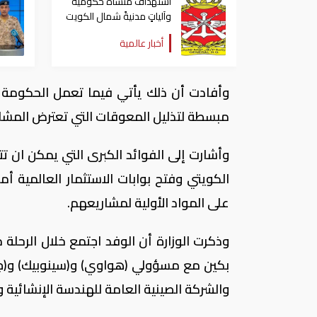
استهداف منشأةً حكوميةً
وآلياتٍ مدنيةً شمال الكويت
في عدوان إيراني
أخبار عالمية
وأفادت أن ذلك يأتي فيما تعمل الحكومة 
مبسطة لتذليل المعوقات التي تعترض المشا
وأشارت إلى الفوائد الكبرى التي يمكن ان 
الكويتي وفتح بوابات الاستثمار العالمية 
على المواد الأولية لمشاريعهم.
وذكرت الوزارة أن الوفد اجتمع خلال الرحل
بكين مع مسؤولي (هواوي) و(سينوبيك) و(جي
والشركة الصينية العامة للهندسة الإنشائية و