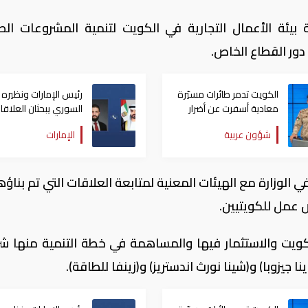
ئة الأعمال التجارية في الكويت لتنمية المشروعات الص
ور القطاع الخاص.
الكويت تدمر طائرات مسيّرة
رئيس الإمارات ونظيره
معادية أسفرت عن أضرار
السوري يبحثان العلاقا
مادية نتيجة سقوط الشظايا
الأخوية وسبل تعزيز الت
شؤون عربية
الإمارات
الوزارة مع الهيئات المعنية لمتابعة العلاقات التي تم بناؤه
 عمل للكويتيين.
ويت والاستثمار فيها والمساهمة في خطة التنمية منها ش
جيزوبا) و(شينا نورث اندستريز) و(زينفا للطاقة).