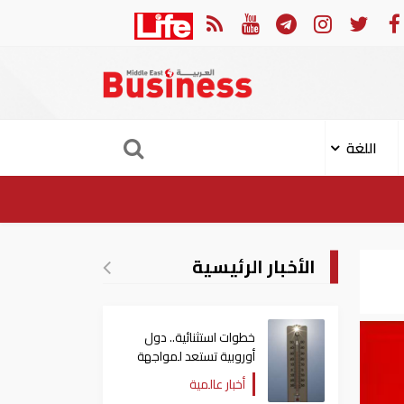
بة 11 مدنيا في هجوم حوثي على نجران
ارتفاع حص
اللغة
الأخبار الرئيسية
خطوات استثنائية.. دول
أوروبية تستعد لمواجهة
موجة حر غير مسبوقة
أخبار عالمية