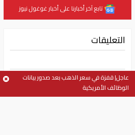
تابع آخر أخبارنا على أخبار غوغول نيوز
التعليقات
عاجل| قفزة في سعر الذهب بعد صدور بيانات
الوظائف الأمريكية
اقرأ أيضا
البيئة: خلو أسواق الإمارات من
منتجات الخس المرتبطة بتفشي
داء السيكلوسبورا