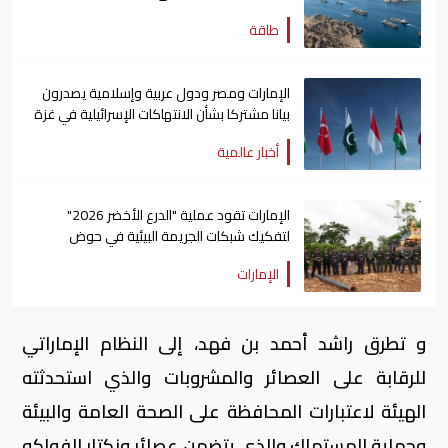
طاقة
الإمارات ومصر ودول عربية وإسلامية يصدرون
بيانا مشتركا بشأن الانتهاكات الإسرائيلية في غزة
أخبار عالمية
الإمارات تقود عملية "الدرع الأخضر 2026"
لتفكيك شبكات الجريمة البيئية في حوض
الأمازون
الإمارات
و تطرق راشد أحمد بن فهد، إلى النظام الإماراتي
للرقابة على العصائر والمشروبات والذي استحدثته
الهيئة لاعتبارات المحافظة على الصحة العامة والبيئة
وحماية المستهلك والذي يتضمن عصائر ونكتار الفواكه