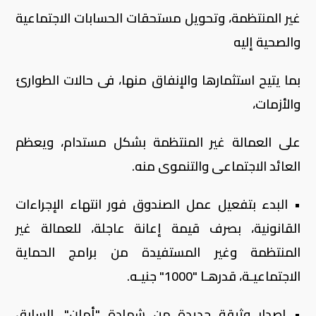
غير المنتظمة، وتحويل مستحقات الحسابات الاجتماعية
والصحية إليه
بما يتيح استثمارها والإنفاق منها، فى حالات الطوارئ
والأزمات،
على العمالة غير المنتظمة بشكل مستدام، ويعظم
العائد الاجتماعى والتنموى منه.
• البدء بتفعيل عمل الصندوق فور انتهاء الإجراءات
القانونية، بصرف قيمة إعانة عاجلة، للعمالة غير
المنتظمة وغير المستفيدة من برامج الحماية
الاجتماعيـة، قدرهـا "1000" جنيـه.
• إصدار وثيقة جديدة من شهادة "أمان"، السابق