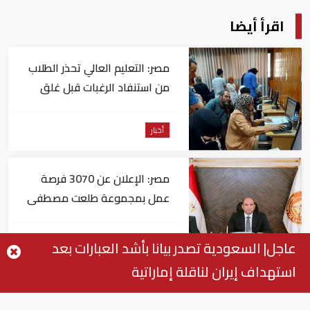
اقرأ أيضا
مصر: التعليم العالي تحذر الطلاب
من استنفاد الرغبات قبل غلق
التسجيل
أخبار
مصر: الإعلان عن 3070 فرصة
عمل بمجموعة طلعت مصطفى
أخبار
عاجل| السعودية تصدر بيانا بأشد العبارات بعد
استهداف إيران لناقلة إماراتية
مصر: "الداخلية" تصدر بيانا بشأن
القبض على منتحل صفة قاضي