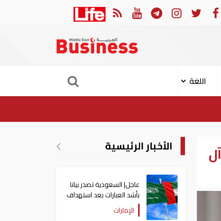
ثوري: إعادة فتح مضيق هرمز مرهونة بقبول واشنطن الكامل لشروط طهران
اللغة
الأخبار الرئيسية
ل
عاجل| السعودية تصدر بيانا
بأشد العبارات بعد استهداف
إيران لناقلة إماراتية
الإمارات