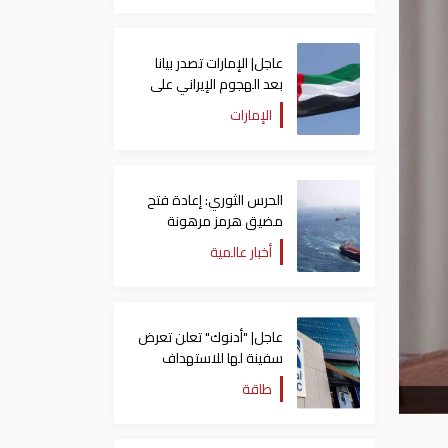
عاجل| الإمارات تصدر بيانا
بعد الهجوم الإيراني على
سفينة تابعة لـ"أدنوك"
الإمارات
الحرس الثوري: إعادة فتح
مضيق هرمز مرهونة
بقبول واشنطن الكامل
أخبار عالمية
لشروط طهران
عاجل| "أدنوك" تعلن تعرض
سفينة لها للاستهداف
بصاروخ في مضيق هرمز
طاقة