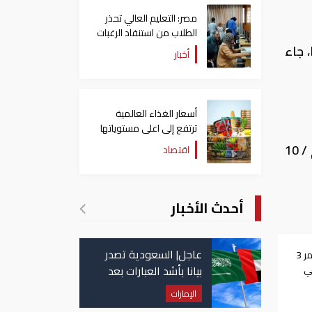
مصر: التعليم العالي تحذر
الطلاب من استنفاد الرغبات
قبل غلق التسجيل
 جاء
أخبار
أسعار الغذاء العالمية
ترتفع إلى اعلى مستوياتها
منذ 3 سنوات
وبعد الاطلاع على نظام الوزراء ونواب الوزراء وموظفي المرتبة الممتازة، الصادر بالمرسوم الملكي رقم ( م / 10
اقتصاد
أحدث الأخبار
عاجل| السعودية تصدر
السعودية تعترض وتدمر 3
بيانا بأشد العبارات بعد
في
استهداف إيران لناقلة
الإمارات
إماراتية