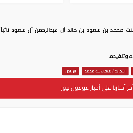
بنت محمد بن سعود بن خالد آل عبدالرحمن آل سعود نائباً ل
ده وتنفيذه.
الأميرة / هيفاء بنت محمد
الرياض
خر أخبارنا على أخبار غوغول نيوز