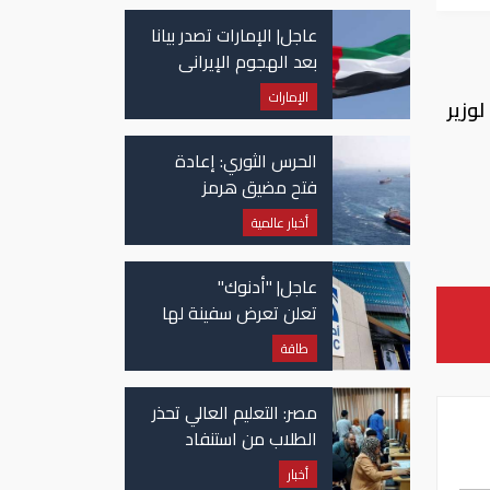
عاجل| الإمارات تصدر بيانا
بعد الهجوم الإيراني
على سفينة تابعة
الإمارات
وزير
لـ"أدنوك"
الحرس الثوري: إعادة
فتح مضيق هرمز
مرهونة بقبول واشنطن
أخبار عالمية
الكامل لشروط طهران
عاجل| "أدنوك"
تعلن تعرض سفينة لها
للاستهداف بصاروخ في
طاقة
مضيق هرمز
مصر: التعليم العالي تحذر
الطلاب من استنفاد
الرغبات قبل غلق
أخبار