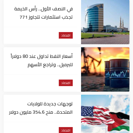
في النصف الأول.. رأس الخيمة
تجذب استثمارات تتجاوز 771
مليون درهم
اقتصاد
أسعار النفط تداول عند 80 دولاراً
للبرميل.. وتراجع الأسهم
الأمريكية
اقتصاد
توجهات جديدة للولايات
المتحدة.. منح 354.6 مليون دولار
مساعدات إلى الأردن
اقتصاد