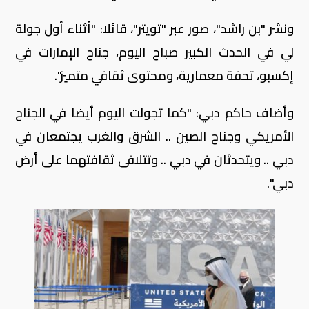
ونشر "بن راشد"، صور عبر "تويتر"، قائلا: "أثناء أول جولة
لي في الحدث الكبير صباح اليوم، جناح الإمارات في
إكسبو، تحفة معمارية، ومحتوى ثقافي متميز".
وأضاف حاكم دبي: "كما تجولت اليوم أيضا في الجناح
الأمريكي وجناح الصين .. الشرق والغرب يجتمعان في
دبي .. ويتحدثان في دبي .. وتتلاقى ثقافتهما على أرض
دبي".