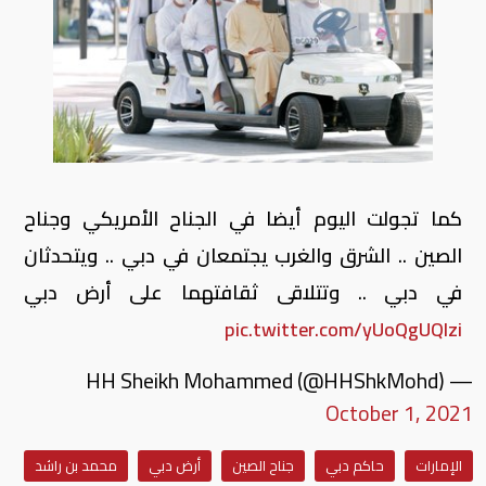
كما تجولت اليوم أيضا في الجناح الأمريكي وجناح
الصين .. الشرق والغرب يجتمعان في دبي .. ويتحدثان
في دبي .. وتتلاقى ثقافتهما على أرض دبي
pic.twitter.com/yUoQgUQIzi
— HH Sheikh Mohammed (@HHShkMohd)
October 1, 2021
الإمارات
حاكم دبي
جناح الصين
أرض دبي
محمد بن راشد