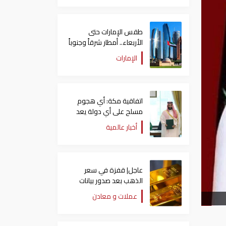
طقس الإمارات حتى
الأربعاء.. أمطار شرقاً وجنوباً
وانخفاض تدريجي للحرارة
الإمارات
اتفاقية مكة: أي هجوم
مسلح على أي دولة يعد
هجوما على الدول الثلاث
أخبار عالمية
جميعا
عاجل| قفزة في سعر
الذهب بعد صدور بيانات
الوظائف الأمريكية
عملات و معادن