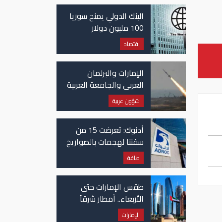
غزة
البنك الدولي يمنح سوريا
100 مليون دولار
اقتصاد
الإمارات والبرلمان
العربي والجامعة العربية
يدينون الهجوم الحوثي
شؤون عربية
على نجران بالسعودية
أدنوك: تعرضت 15 من
سفننا لهجمات بالصواريخ
والطائرات المسيّرة منذ
طاقة
بداية النزاع
طقس الإمارات حتى
الأربعاء.. أمطار شرقاً
وجنوباً وانخفاض
الإمارات