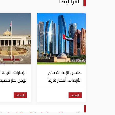
اقرأ أيضا
طقس الإمارات حتى
الإمارات: النيابة 
الأربعاء.. أمطار شرقاً
تؤجل نظر قضية ا
وجنوباً وانخفاض
العسكري للسود
تدريجي للحرارة
الإمارات
الإمارات