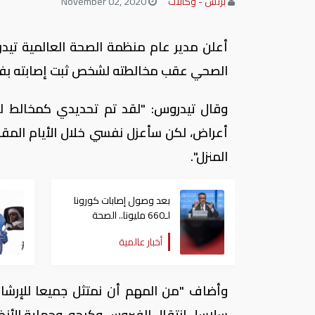
بزنس - وكالات
November 02, 2020
أعلن مدير عام منظمة الصحة العالمية تيد
الصحي عقب مخالطته لشخص ثبت إصابته بفيرو
وقال تيدروس: "لقد تم تحديدي كمخالط لشخ
أعراض، لكن سأعزل نفسي خلال الأيام المق
المنزل".
بعد وصول إصابات كورونا
لـ660 مليونا.. الصحة
العالمية تدعو الصين
أخبار عالمية
للشفافية
وأضاف "من المهم أن نمتثل جميعا للإرش
سلاسل انتقال الفيروس وكبحه، وحماية الأنظ