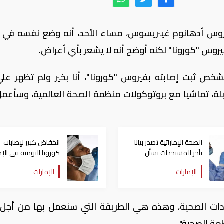
روس أدهانوم غيبريسوس، مساء الأحد، أنه وضع نفسه في ا
س "كورونا" لكنه أوضح أنه لا يشعر بأي أعراض.
ص ثبت إصابته بفيروس "كورونا"، أنا بخير ولم تظهر علي
بلة، تماشيا مع بروتوكولات منظمة الصحة العالمية، وسأعم
الصحة الإماراتية تصدر بيانا
انخفاض كبير لإصابات
بآخر المستجدات بشأن
كورونا اليومية في الإم
فيروس كورونا
(حصيلة الإثنين)
الإمارات
الإمارات
ادات الصحية، وهذه هي الطريقة التي سنعمل بها من أجل
مة الصحية".