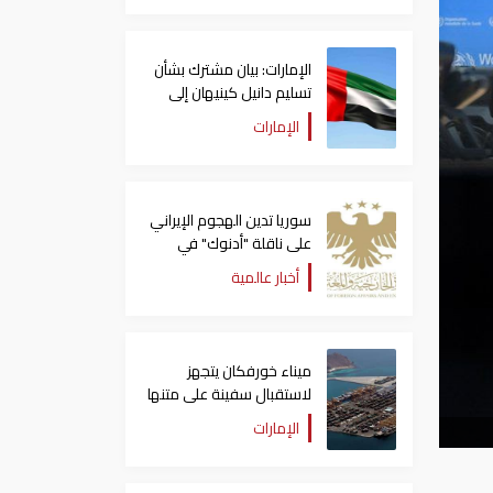
الإمارات: بيان مشترك بشأن
تسليم دانيل كينيهان إلى
السلطات الإيرلندية
الإمارات
سوريا تدين الهجوم الإيراني
على ناقلة "أدنوك" في
مضيق هرمز ‏
أخبار عالمية
ميناء خورفكان يتجهز
لاستقبال سفينة على متنها
6068 سيارة صينية
الإمارات