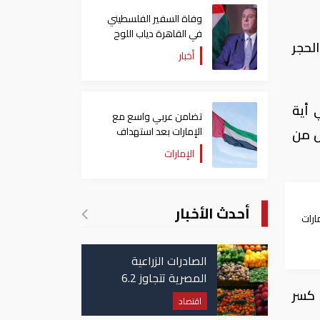
وفاة السفير الفلسطيني
في القاهرة دياب اللوح
لحجر
أخبار
 أية
تضامن عربي واسع مع
الإمارات بعد استهداف
ل من
ناقلة في مضيق هرمز
الإمارات
أحدث الأخبار
ارات
الصادرات الزراعية
المصرية تتجاوز 6.2
 كسر
مليون طن حتى الآن
اقتصاد