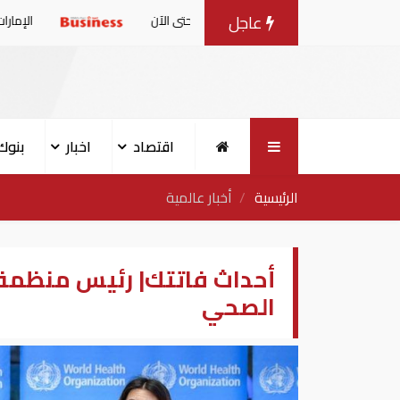
عاجل
6.2 مليون طن حتى الآن
الإمارات: بيان مشترك 
اقتصاد
اخبار
بنوك
الرئيسية
أخبار عالمية
أحداث فاتتك| رئيس منظمة 
الصحي