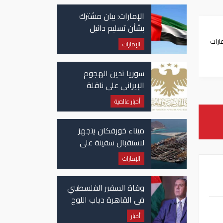
الإمارات: بيان مشترك
بشأن تسليم دانيل
كينيهان إلى السلطات
ارات
الإمارات
الإيرلندية
سوريا تدين الهجوم
الإيراني على ناقلة
"أدنوك" في مضيق هرمز
أخبار عالمية
ميناء خورفكان يتجهز
لاستقبال سفينة على
متنها 6068 سيارة صينية
الإمارات
وفاة السفير الفلسطيني
في القاهرة دياب اللوح
أخبار