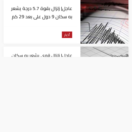
عاجل| زلزال بقوة 5.7 درجة يشعر
به سكان 9 دول على بعد 29 كم
من السويس
أخبار
عاجل| زلزال قوي يشعر به سكان
القاهرة
أخبار
السيسي يجتمع مع وزير النقل
ويوجه بسرعة الانتهاء من
المشروعات الجاري تنفيذها
أخبار