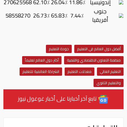
إندونيسيا
11.86٪
26.04٪
62.10٪
270625568
جنوب
58558270
26.73٪
65.83٪
7.44٪
أفريقيا
أفضل دول العالم في التعليم
جودة التعليم
منظمة التعاون الاقتصادي والتنمية
أكثر دول العالم تعليماً
التعليم العالي
معدلات التعليم
الشراكة العالمية للتعليم
والتعليم الثانوي
تابع آخر أخبارنا على أخبار غوغول نيوز