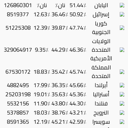
اليابان
51.44٪
نان٪
نان٪
126860301
إسرائيل
50.92٪
36.46٪
12.63٪
8519377
كوريا
51225308
12.39٪
39.87٪
47.74٪
الجنوبية
الولايات
المتحدة
46.36٪
44.29٪
9.35٪
329064917
الأمريكية
المملكة
67530172
18.83٪
35.42٪
45.74٪
المتحدة
أيرلندا
45.66٪
36.35٪
17.99٪
4882495
أستراليا
45.36٪
35.63٪
19.01٪
25203198
فنلندا
44.30٪
43.80٪
11.90٪
5532156
النرويج
43.21٪
38.76٪
18.03٪
5378857
سويسرا
42.59٪
45.21٪
12.19٪
8591365