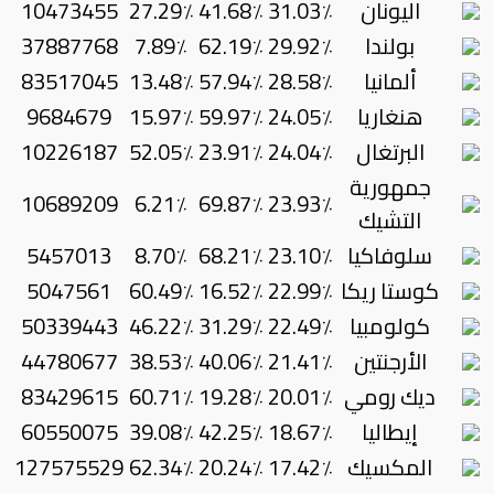
اليونان
31.03٪
41.68٪
27.29٪
10473455
بولندا
29.92٪
62.19٪
7.89٪
37887768
ألمانيا
28.58٪
57.94٪
13.48٪
83517045
هنغاريا
24.05٪
59.97٪
15.97٪
9684679
البرتغال
24.04٪
23.91٪
52.05٪
10226187
جمهورية
10689209
6.21٪
69.87٪
23.93٪
التشيك
سلوفاكيا
23.10٪
68.21٪
8.70٪
5457013
كوستا ريكا
22.99٪
16.52٪
60.49٪
5047561
كولومبيا
22.49٪
31.29٪
46.22٪
50339443
الأرجنتين
21.41٪
40.06٪
38.53٪
44780677
ديك رومي
20.01٪
19.28٪
60.71٪
83429615
إيطاليا
18.67٪
42.25٪
39.08٪
60550075
المكسيك
17.42٪
20.24٪
62.34٪
127575529