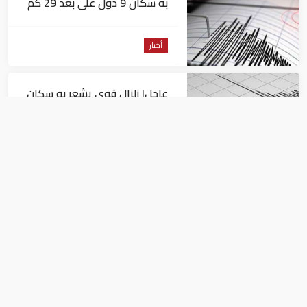
به سكان 9 دول على بعد 29 كم
من السويس
أخبار
عاجل| زلزال قوي يشعر به سكان
القاهرة
أخبار
السيسي يجتمع مع وزير النقل
ويوجه بسرعة الانتهاء من
المشروعات الجاري تنفيذها
أخبار