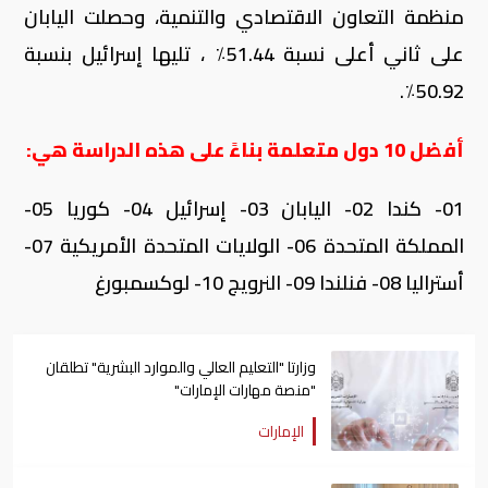
منظمة التعاون الاقتصادي والتنمية، وحصلت اليابان
على ثاني أعلى نسبة 51.44٪ ، تليها إسرائيل بنسبة
50.92٪.
أفضل 10 دول متعلمة بناءً على هذه الدراسة هي:
01- كندا 02- اليابان 03- إسرائيل 04- كوريا 05-
المملكة المتحدة 06- الولايات المتحدة الأمريكية 07-
أستراليا 08- فنلندا 09- النرويج 10- لوكسمبورغ
وزارتا "التعليم العالي والموارد البشرية" تطلقان
"منصة مهارات الإمارات"
الإمارات