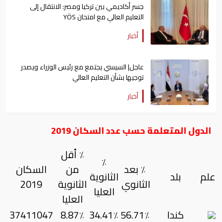
جسر أكاديمي بين تركيا ومصر: الانتقال إلى
التعليم العالي مع امتحان YÖS
أخبار
عاجل| السيسي يجتمع مع رئيس الوزراء ويصدر
توجيها بشأن التعليم العالي
أخبار
الدول المتعلمة حسب عدد السكان 2019
٪ أقل
٪
٪ بعد
من
السكان
علم
بلد
الثانوية
الثانوي
الثانوية
2019
العليا
العليا
كندا
56.71٪
34.41٪
8.87٪
37411047