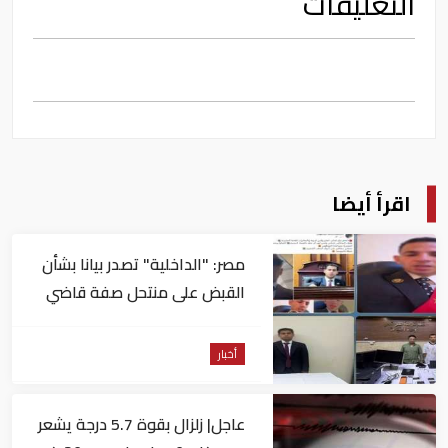
التعليقات
اقرأ أيضا
مصر: "الداخلية" تصدر بيانا بشأن
القبض على منتحل صفة قاضي
للاستيلاء على المواطنين
أخبار
عاجل| زلزال بقوة 5.7 درجة يشعر