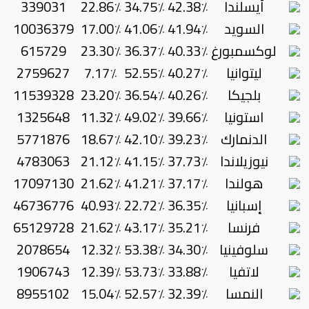
أيسلندا
42.38٪
34.75٪
22.86٪
339031
السويد
41.94٪
41.06٪
17.00٪
10036379
لوكسمبورغ
40.33٪
36.37٪
23.30٪
615729
ليتوانيا
40.27٪
52.55٪
7.17٪
2759627
بلجيكا
40.26٪
36.54٪
23.20٪
11539328
استونيا
39.66٪
49.02٪
11.32٪
1325648
الدنمارك
39.23٪
42.10٪
18.67٪
5771876
نيوزيلاندا
37.73٪
41.15٪
21.12٪
4783063
هولندا
37.17٪
41.21٪
21.62٪
17097130
إسبانيا
36.35٪
22.72٪
40.93٪
46736776
فرنسا
35.21٪
43.17٪
21.62٪
65129728
سلوفينيا
34.30٪
53.38٪
12.32٪
2078654
لاتفيا
33.88٪
53.73٪
12.39٪
1906743
النمسا
32.39٪
52.57٪
15.04٪
8955102