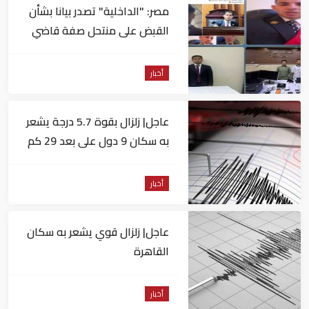
مصر: "الداخلية" تصدر بيانا بشأن
القبض على منتحل صفة قاضي
للاستيلاء على المواطنين
أخبار
عاجل| زلزال بقوة 5.7 درجة يشعر
به سكان 9 دول على بعد 29 كم
من السويس
أخبار
عاجل| زلزال قوي يشعر به سكان
القاهرة
أخبار