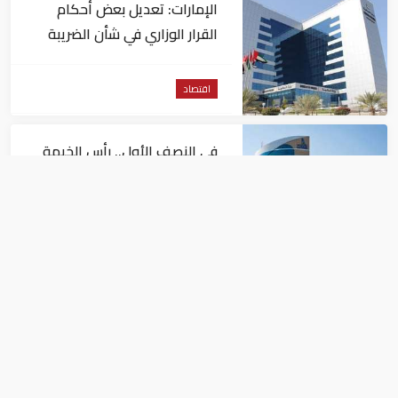
الإمارات: تعديل بعض أحكام
القرار الوزاري في شأن الضريبة
على الشركات والأعمال
اقتصاد
في النصف الأول.. رأس الخيمة
تجذب استثمارات تتجاوز 771
مليون درهم
اقتصاد
أسعار النفط تداول عند 80 دولاراً
للبرميل.. وتراجع الأسهم
الأمريكية
اقتصاد