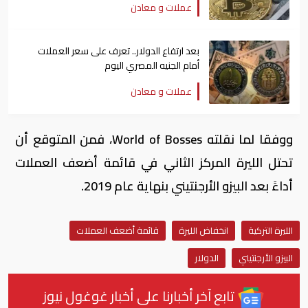
عملات و معادن
بعد ارتفاع الدولار.. تعرف على سعر العملات
أمام الجنيه المصري اليوم
عملات و معادن
ووفقا لما نقلته World of Bosses، فمن المتوقع أن
تحتل الليرة المركز الثاني في قائمة أضعف العملات
أداءً بعد البيزو الأرجنتيني بنهاية عام 2019.
الليرة التركية
انخفاض الليرة
قائمة أضعف العملات
البيزو الأرجنتيني
الدولار
تابع آخر أخبارنا على أخبار غوغول نيوز