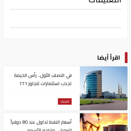
اقرأ أيضا
في النصف الأول.. رأس الخيمة
تجذب استثمارات تتجاوز 771
مليون درهم
اقتصاد
أسعار النفط تداول عند 80 دولاراً
للبرميل.. وتراجع الأسهم