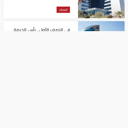
اقتصاد
في النصف الأول.. رأس الخيمة
تجذب استثمارات تتجاوز 771
مليون درهم
اقتصاد
أسعار النفط تداول عند 80 دولاراً
للبرميل.. وتراجع الأسهم
الأمريكية
اقتصاد
مصر تستخرج 170 مليون قدم غاز يوميا من