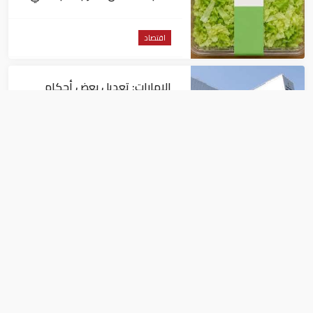
داء السيكلوسبورا
اقتصاد
الإمارات: تعديل بعض أحكام
القرار الوزاري في شأن الضريبة
على الشركات والأعمال
اقتصاد
في النصف الأول.. رأس الخيمة
تجذب استثمارات تتجاوز 771
مليون درهم
اقتصاد