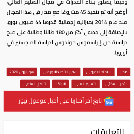
وفيما يتعلق ببناء القدرات في مجال التعليم العالي،
أوضح أنه تم تنفيذ 45 مشروعًا مع مصر في هذا المجال
منذ عام 2014 بميزانية إجمالية قدرها 44 مليون يورو،
بالإضافة إلى حصول أكثر من 180 طالبًا وطالبة على منح
دراسية من إيراسموس موندوس لدراسة الماجستير في
أوروبا.
مصر
الاتحاد الاوروبي
سفير الاتحا دالاوروبي
هورايزون 2020
الأمن الغذائي
التعليم العالي
الابتكار
التبادل العلمي
تابع آخر أخبارنا على أخبار غوغول نيوز
التعليقات