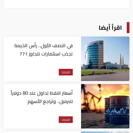
اقرأ أيضا
في النصف الأول.. رأس الخيمة
تجذب استثمارات تتجاوز 771
مليون درهم
اقتصاد
أسعار النفط تداول عند 80 دولاراً
للبرميل.. وتراجع الأسهم
الأمريكية
اقتصاد