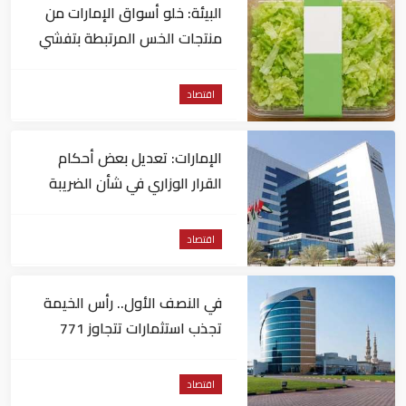
البيئة: خلو أسواق الإمارات من
منتجات الخس المرتبطة بتفشي
داء السيكلوسبورا
اقتصاد
الإمارات: تعديل بعض أحكام
القرار الوزاري في شأن الضريبة
على الشركات والأعمال
اقتصاد
في النصف الأول.. رأس الخيمة
تجذب استثمارات تتجاوز 771
مليون درهم
اقتصاد