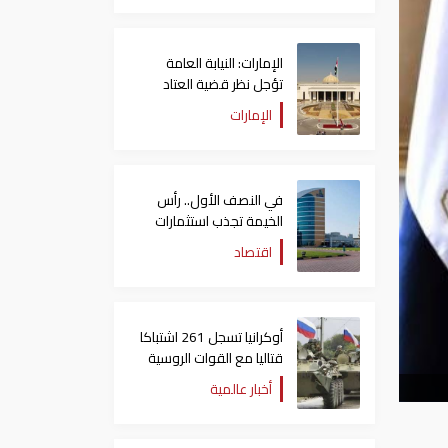
الإمارات: النيابة العامة
تؤجل نظر قضية العتاد
العسكري للسودان
الإمارات
في النصف الأول.. رأس
الخيمة تجذب استثمارات
تتجاوز 771 مليون درهم
اقتصاد
أوكرانيا تسجل 261 اشتباكا
قتاليا مع القوات الروسية
أخبار عالمية