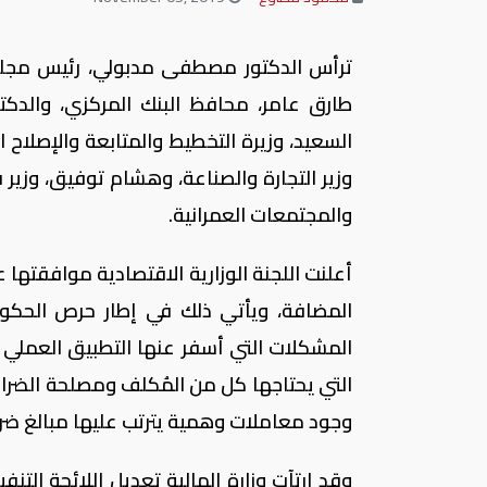
ترأس الدكتور مصطفى مدبولي، رئيس مجلس الو
طارق عامر، محافظ البنك المركزي، والدكتور
السعيد، وزيرة التخطيط والمتابعة والإصلاح ا
وزير التجارة والصناعة، وهشام توفيق، وزير ق
والمجتمعات العمرانية.
أعلنت اللجنة الوزارية الاقتصادية موافقتها ع
المضافة، ويأتي ذلك في إطار حرص الحكو
المشكلات التي أسفر عنها التطبيق العملي و
التي يحتاجها كل من المُكلف ومصلحة الضرائب
وجود معاملات وهمية يترتب عليها مبالغ ضر