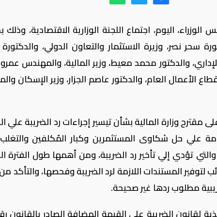
زراء، اليوم، اجتماع اللجنة الوزارية الاقتصادية، وذلك ب
ة سحر نصر، وزيرة الاستثمار والتعاون الدولي، والدكتورة 
لإداري، والدكتور محمد معيط، وزير المالية، والمهندس عمرو ن
طاع الأعمال العام، والدكتور عاصم الجزار، وزير الإسكان وال
لى مقترح وزارة المالية بشأن تيسير إجراءات رد الضريبة علي ا
مة علي حل شكاوى المستثمرين وكبار المٌكلفين والتغلب
التي تؤدي إلي تأخير رد الضريبة، ومن أهمها طول الفترة الز
 لتوفير المستندات اللازمة لرد الضريبة وفحصها، والتأكد من
يبية مطلوب ردها غير صحيحة.