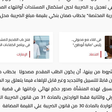
ترغب في تعجيل رد الضريبة لحين استكمال المستندات أوانتهاء ال
رية المختصة" بخطاب ضمان بنكي بقيمة مبلغ الضريبة محل
في لقاء مع مدبولي..
فتح باب التقديم للمشا
رئيس "مالية أبوظبي"
في برنامج الكفاءات الد
يستعرض معدلات
بالتعاون مع مجموعة ا
اقتصاد
الإمارات
تنفيذ "رأس الحكمة"
الدولي
شروط من بينها، أن يكون الطلب المقدم مصحوبًا بخطاب 
ابلاً للتسييل والتجديد وغير قابل للإلغاء فيما يتعلق برد ال
 يسبق لهذه المنشأة صدور حكم نهائي بإدانتها في قضية 
ضريبي، علي أن يقتصر الرد علي الحالتين الأولي والثانية فقط الواردتين بالمادة 31 من ق
علي المبيعات والحالات الثلاث الأولي فقط الواردة بالمادة 30 من قانون الضريبة علي القيمة ا