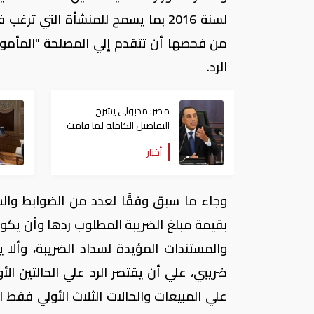
لسنة 2016 بما يسمح للمنشأة التي 
من فحصها أن تتقدم إلي المصلحة "المأمو
الرد.
مصر: مدبولي يشرح
التفاصيل الكاملة لما قامت
به الدولة لمواجهة حادث
أخبار
دمياط
وجاء ما سبق وفقًا لعدد من الضوابط وال
بقيمة مبلغ الضريبة المطلوب ردها وأن يكون ق
والمستندات المؤيدة لسداد الضريبة، وألا