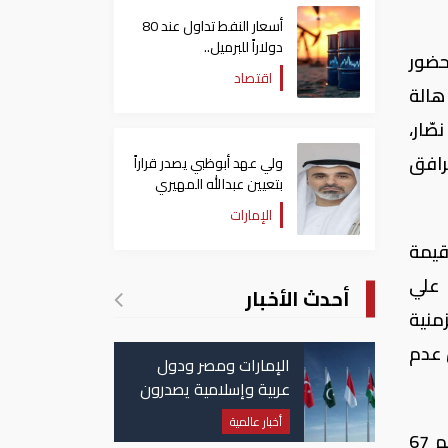
أسعار النفط تداول عند 80
دولاراً للبرميل..
حضور
وتراجع الأسهم الأمريكية
اقتصاد
هالة
صّار،
مرافق
ولي عهد أبوظبي يصدر قراراً
بتعيين عبدالله المهيري
رئيسا لـ"أبوظبي للتراث"
الإمارات
لقيمة
 علي
أحدث الأخبار
منية
 عدم
الإمارات ومصر ودول
عربية وإسلامية يصدرون
بيانا مشتركا بشأن
أخبار عالمية
الانتهاكات الإسرائيلية
وقد ارتآت وزارة المالية تعديل اللائحة التنفيذية لقانون الضريبة علي القيمة المضافة الصادر بالقانون رقم 67