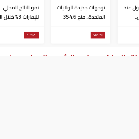
ول عند
توجهات جديدة للولايات
نمو الناتج المحلي
..
المتحدة.. منح 354.6
للإمارات 3% خلال 
مليون دولار مساعدات
الأول من عام 2026
إلى الأردن
اقتصاد
اقتصاد
اق الرياض بحضور الرئيس اليمني وولي
لسعودي