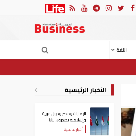
في النصف الأول.. رأس الخيمة تجذب استثمارات تتجاوز 771 مليون درهم
اللغة
الأخبار الرئيسية
الإمارات ومصر ودول عربية
وإسلامية يصدرون بيانا
مشتركا بشأن الانتهاكات
أخبار عالمية
الإسرائيلية في غزة