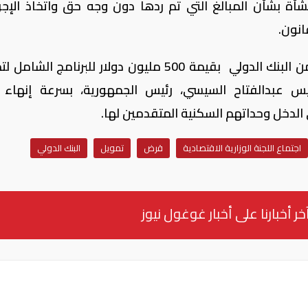
شأة بشأن المبالغ التي تم ردها دون وجه حق واتخاذ الإجر
كما تمت الموافقة على التمويل الإضافي من البنك الدولي بقيمة 500 مليون دولار للبرنامج 
رئيس عبدالفتاح السيسي، رئيس الجمهورية، بسرعة إنهاء
لدخل وحداتهم السكنية المتقدمين لها.
اجتماع اللجنة الوزارية الاقتصادية
قرض
تمويل
البنك الدولي
خر أخبارنا على أخبار غوغول نيوز