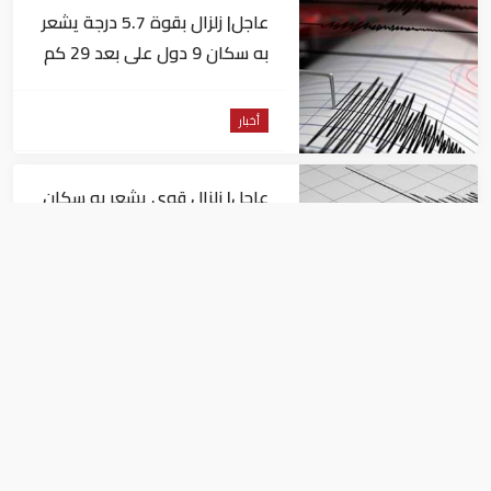
عاجل| زلزال بقوة 5.7 درجة يشعر
به سكان 9 دول على بعد 29 كم
من السويس
أخبار
عاجل| زلزال قوي يشعر به سكان
القاهرة
أخبار
السيسي يجتمع مع وزير النقل
ويوجه بسرعة الانتهاء من
المشروعات الجاري تنفيذها
أخبار