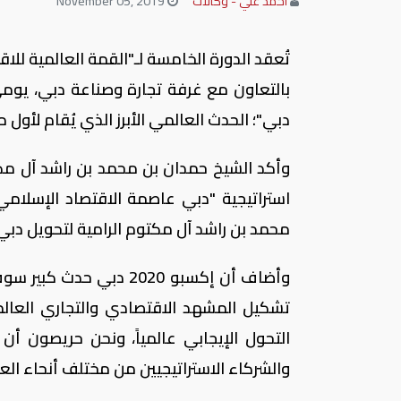
احمد علي - وكالات
November 05, 2019
تُعقد الدورة الخامسة لـ"القمة العالمية للا
دبي"؛ الحدث العالمي الأبرز الذي يُقام لأو
وأكد الشيخ حمدان بن محمد بن راشد آل مك
استراتيجية "دبي عاصمة الاقتصاد الإسلامي"
محمد بن راشد آل مكتوم الرامية لتحويل دبي
وأضاف أن إكسبو 2020 دب
تشكيل المشهد الاقتصادي والتجاري العال
التحول الإيجابي عالمياً، ونحن حريصون أن
والشركاء الاستراتيجيين من مختلف أنحاء العا