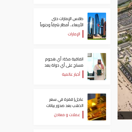
طقس الإمارات حتى
الأربعاء.. أمطار شرقاً وجنوباً
وانخفاض تدريجي للحرارة
الإمارات
اتفاقية مكة: أي هجوم
مسلح على أي دولة يعد
هجوما على الدول الثلاث
أخبار عالمية
جميعا
عاجل| قفزة في سعر
الذهب بعد صدور بيانات
الوظائف الأمريكية
عملات و معادن