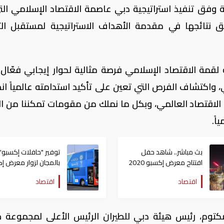
فق تنفيذ استراتيجية دبي عاصمة الاقتصاد الإسلامي الت
 نتائجها في مقدمة الأهداف الاستراتيجية لمستقبل الت
لقمة الاقتصاد الإسلامي فرصة مثالية لحوار إيجابي فعّال
مي، واكتشاف الفرص التي تعين على تأكيد استدامته عالمياً انط
اقتصاد العالمي، وبكل ما نملك من مقومات تمكننا من ال
اً.
بث مباشر.. شاهد حفل
توفير "حافلات إكسبو"
افتتاح معرض إكسبو 2020
بالمجان لزوار معرض إ
دبي
2020 دبي
اقتصاد
اقتصاد
توم، رئيس هيئة دبي للطيران الرئيس الأعلى لمجموعة ط