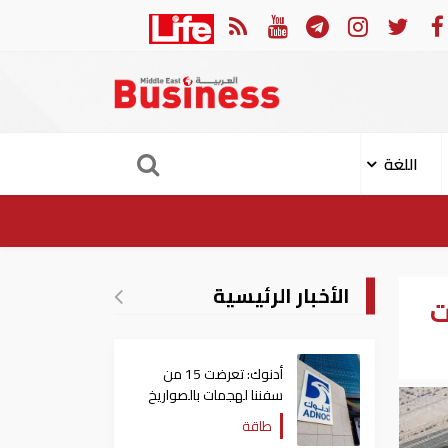
لعربي والجامعة العربية يدينون الهجوم الحوثي على نجران بالسعودية
اللغة
الأخبار الرئيسية
ت
أدنوك: تعرضت 15 من
سفننا لهجمات بالصواريخ
والطائرات المسيّرة منذ
طاقة
بداية النزاع