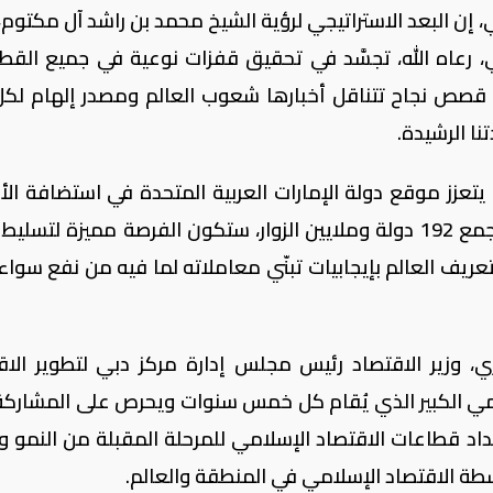
ات رئيس اللجنة العليا لإكسبو 2020 دبي، إن البعد الاستراتيجي لرؤية الشيخ محمد بن راشد آل مكتو
، رعاه الله، تجسَّد في تحقيق قفزات نوعية في جميع القط
حت قصص نجاح تتناقل أخبارها شعوب العالم ومصدر إلهام لك
ا الرشيدة.
نه مع استضافة إكسبو 2020 دبي يتعزز موقع دولة الإمارات العربية المتحدة في استضافة 
الدولية الضخمة، ومن خلال الحدث الذي سيجمع 192 دولة وملايين الزوار، ستكون الفرصة مميزة لتس
عريف العالم بإيجابيات تبنّي معاملاته لما فيه من نفع سواء
 وزير الاقتصاد رئيس مجلس إدارة مركز دبي لتطوير الاق
لمي الكبير الذي يُقام كل خمس سنوات ويحرص على المشاركة
داد قطاعات الاقتصاد الإسلامي للمرحلة المقبلة من النمو وت
شطة الاقتصاد الإسلامي في المنطقة والعالم.