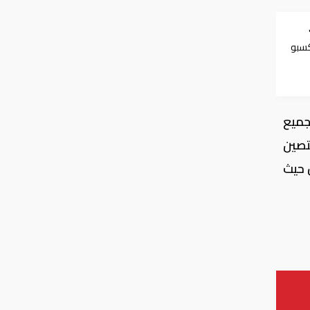
كسبو
جميع
تصين
 حيث