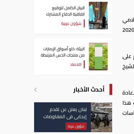
البيان الكامل لتوقيع
اتفاقية الدفاع المشترك
سلامي
بين السعودية وتركيا
شؤون عربية
وباكستان
تعاون مع غرفة تجارة وصناعة دبي، يومي 9 و10 نوفمبر 2020، و سيحتضن أعمالها "معرض إكسبو 2020
البيئة: خلو أسواق الإمارات
من منتجات الخس المرتبطة
 على
بتفشي داء السيكلوسبورا
اقتصاد
لشيخ
أحدث الأخبار
إعادة
 هذا
لبنان يعلن عن تقدم
اسات
إيجابي في المفاوضات
مع إسرائيل.. وأمريكا
شؤون عربية
تضغط لوقف النار في