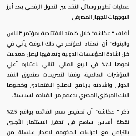
عمليات تطوير وسائل النقد عبر التحول الرقمي يعد أبرز
التوجهات للجهاز المصرفي.
أضاف " عكاشة" خلال كلمته الافتتاحية بمؤتمر "الناس
والبنوك" أن انعقاد المؤتمر في ذلك الوقت يأتي في
ظل اشادة المؤسسات الدولية وتعافيها ليصل معدلات
نموها لـ7% في الربع المالي الثاني باعتباره أعلي
المؤشرات العالمية، وفقا لتصريحات صندوق النقد
الدولي واشادته ببرنامج الاصلاح الاقتصادي وخصوصا
البنك المركزي المصري بدعمم من القيادة السياسية.
ذكر " عكاشة" أن تخفيض سعر الفائدة بواقع 2.5%
نقطة أساس ساهم في تحفيز الاستثمار الأجنبي
بالتزامن مع اجراءات الحكومة لاصدار سلسلة من