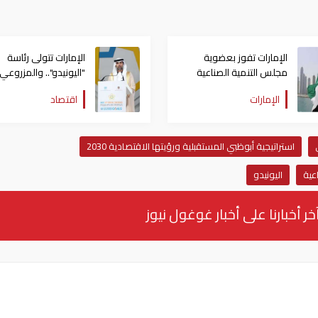
الإمارات تفوز بعضوية
الإمارات تتولى رئاسة
مجلس التنمية الصناعية
"اليونيدو".. والمزروعي
لمنظمة "اليونيدو".. تفاصيل
يؤكد الالتزام بالتنمية
الإمارات
اقتصاد
الصناعية الشاملة
والمستدامة
استراتيجية أبوظبي المستقبلية ورؤيتها الاقتصادية 2030
عية
اليونيدو
خر أخبارنا على أخبار غوغول نيوز