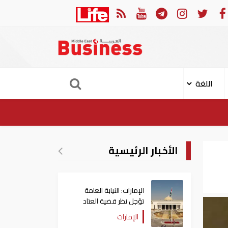
في النصف الأول.. رأس الخيمة تجذب استثمارات تتجاوز 771 مليون درهم
اللغة
الأخبار الرئيسية
الإمارات: النيابة العامة
تؤجل نظر قضية العتاد
العسكري للسودان
الإمارات