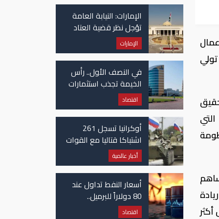
في غزة
الإمارات: النيابة العامة
تؤجل نظر قضية العتاد
العسكري للسودان
عمال
الإمارات
تولي
في النصف الأول.. رأس
الخيمة تجذب استثمارات
تتجاوز 771 مليون درهم
اقتصاد
حقيق
التي
أوكرانيا تسجل 261
ظومة
اشتباكا قتاليا مع القوات
الروسية
أخبار عالمية
ساهم
أسعار النفط تداول عند
يادة
80 دولاراً للبرميل..
وتراجع الأسهم
أكثر
اقتصاد