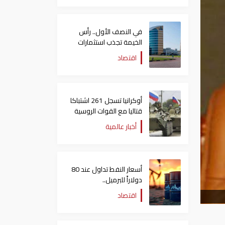
في النصف الأول.. رأس
الخيمة تجذب استثمارات
تتجاوز 771 مليون درهم
اقتصاد
أوكرانيا تسجل 261 اشتباكا
قتاليا مع القوات الروسية
أخبار عالمية
أسعار النفط تداول عند 80
دولاراً للبرميل..
وتراجع الأسهم الأمريكية
اقتصاد