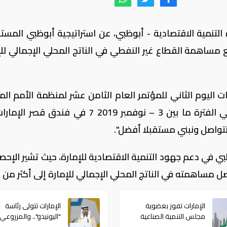
لتنمية الاقتصادية - أبوظبي، عن استراتيجية أبوظبي المستق
، التي تستهدف رفع مساهمة القطاع غير النفطي في الناتج المحلي الإجمالي ل
اليوم الثاني للمؤتمر العام الثامن عشر لمنظمة الأمم الم
للتنمية الصناعية "اليونيدو" ، والذي يقام في الفترة ما بين 3 – ‪7 نوفمبر 2019‬ في فن
بي في دعم جهود التنمية الاقتصادية للإمارة، حيث تشير الإحص
الإمارات تفوز بعضوية
الإمارات تتولى رئاسة
مجلس التنمية الصناعية
"اليونيدو".. والمزروعي