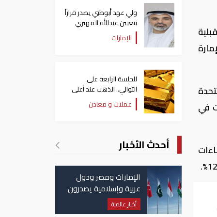
ولي عهد أبوظبي يصدر قراراً
بتعيين عبدالله المهيري
بلية
رئيسا لـ"أبوظبي للتراث"
الإمارات
لإمارة
للجلسة الرابعة على
التوالي.. الذهب عند أعلى
تحدة
مستوياته منذ شهرين
عملات و معادن
دق قصر الإمارات في
أحدث الأخبار
اءات
الإمارات ومصر ودول
عربية وإسلامية يصدرون
بيانا مشتركا بشأن
أخبار عالمية
الانتهاكات الإسرائيلية