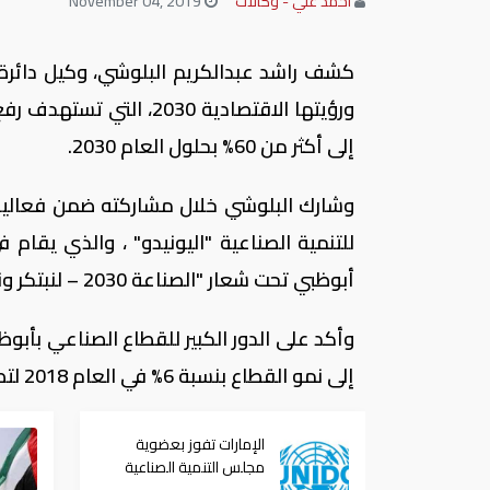
احمد علي - وكالات
November 04, 2019
كشف راشد عبدالكريم البلوشي، وكيل دائرة ا
ورؤيتها الاقتصادية 2030
إلى أكثر من 60% بحلول العام 2030.
وشارك البلوشي خلال مشاركته ضمن فعاليات 
أبوظبي تحت شعار "الصناعة 2030 – لنبتكر ونتواصل ونبني مستقبلا أفضل".
وأكد على الدور الكبير للقطاع الصناعي بأبوظ
إلى نمو القطاع بنسبة 6% في العام 2018 لتصل مساهمته في الناتج المحلي الإجمالي للإمارة إلى أكثر من 12%.
الإمارات تفوز بعضوية
مجلس التنمية الصناعية