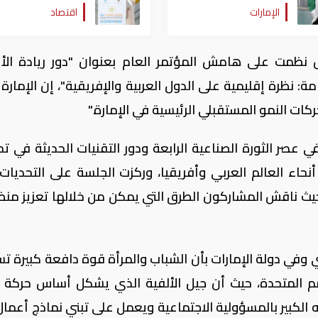
لمنظمة "اليونيدو".. تفاصيل
يؤكد الالتزام بالتنمية
الإمارات
اقتصاد
الصناعية الشاملة
والمستدامة
 نظمت على هامش المؤتمر العام بعنوان "دور ريادة الأ
: نظرة إقليمية على الدول العربية والإفريقية"، إن الإمارة 
كات النمو المستقبلي الرئيسية في الإمارة."
عصر الثورة الصناعية الرابعة ودور التقنيات الحديثة في ت
نحاء العالم العربي وأفريقيا، وركزت الجلسة على التحديات 
، حيث ناقش المشاركون الطرق التي يمكن من خلالها تعزيز من
 وفي دولة الإمارات بأن الشباب والمرأة قوة دافعة كبيرة ت
م المتحدة، حيث أن جيل الألفية الذي يشكل أساس حركة ر
 الكبير بالمسؤولية الاجتماعية ويعمل على تبني نماذج أعمال 