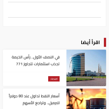
اقرأ أيضا
في النصف الأول.. رأس الخيمة
تجذب استثمارات تتجاوز 771
مليون درهم
اقتصاد
أسعار النفط تداول عند 80 دولاراً
للبرميل.. وتراجع الأسهم