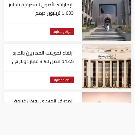
الإمارات: الأصول المصرفية تتجاوز
5.633 تريليون درهم
بنوك ومصارف
ارتفاع تحويلات المصريين بالخارج
13.5% لتصل لـ3.9 مليار دولار في
يونيو
بنوك ومصارف
المصرف المركزي يفرض غرامة
مالية 1.82 مليون درهم على فرع
لبنك أجنبي
بنوك ومصارف