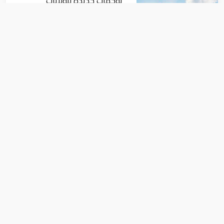
توجهات جديدة للولايات
المتحدة.. منح 354.6 مليون دولار
مساعدات إلى الأردن
اقتصاد
نمو الناتج المحلي للإمارات 3%
خلال الربع الأول من عام 2026
اقتصاد
سعر الذهب اليوم السبت 2-11-2019 في
الإمارات