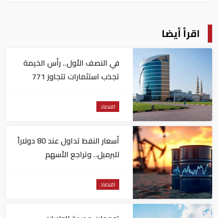
اقرأ أيضا
في النصف الأول.. رأس الخيمة
تجذب استثمارات تتجاوز 771
مليون درهم
اقتصاد
أسعار النفط تداول عند 80 دولاراً
للبرميل.. وتراجع الأسهم
الأمريكية
اقتصاد