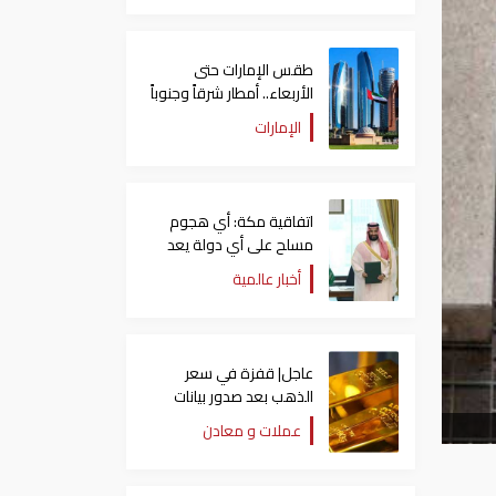
طقس الإمارات حتى
الأربعاء.. أمطار شرقاً وجنوباً
وانخفاض تدريجي للحرارة
الإمارات
اتفاقية مكة: أي هجوم
مسلح على أي دولة يعد
هجوما على الدول الثلاث
أخبار عالمية
جميعا
عاجل| قفزة في سعر
الذهب بعد صدور بيانات
الوظائف الأمريكية
عملات و معادن