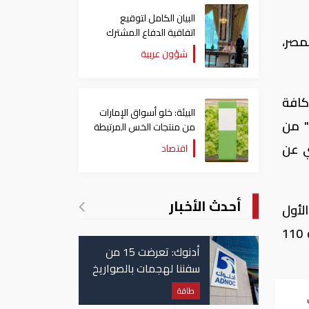
البيان الكامل لتوقيع
اتفاقية الدفاع المشترك
مصر،
بين السعودية وتركيا
شؤون عربية
وباكستان
اية كافة
البيئة: خلو أسواق الإمارات
" من
من منتجات الخس المرتبطة
بتفشي داء السيكلوسبورا
ي عن
اقتصاد
أحدث الأخبار
الأول
من العام الجاري؛ بعد قرب حسم استحواذ بنك عودة مصر على "الأهلي اليوناني" في صفقة بيع بقيمة 110
أدنوك: تعرضت 15 من
سفننا لهجمات بالصواريخ
والطائرات المسيّرة منذ
طاقة
بداية النزاع