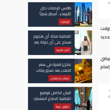
ان
طقس الإمارات حتى
الأربعاء.. أمطار شرقاً
وجنوباً وانخفاض
الإمارات
تدريجي للحرارة
ولات
اتفاقية مكة: أي هجوم
جديد
مسلح على أي دولة يعد
هجوما على الدول الثلاث
أخبار عالمية
جميعا
يرضي
عاجل| قفزة في سعر
تمام
الذهب بعد صدور بيانات
الوظائف الأمريكية
عملات و معادن
البيان الكامل لتوقيع
اتفاقية الدفاع المشترك
ان
بين السعودية وتركيا
شؤون عربية