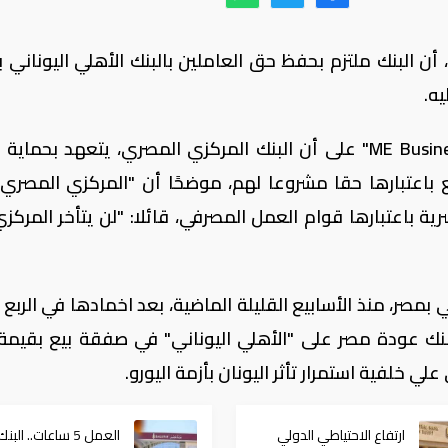
 البنك ملتزم بحفظ حق العاملين بالبنك الأهلي اليوناني ب
ه.
وشدد المسئول في اتصال هاتفي مع "ME Business" على أن البنك المركزي المصري، يتعهد بحم
ع باعتبارها حقا مشروعا لهم، موضحًا أن "المركزي المصري
ية باعتبارها قوام العمل المصرفي، قائلا: "لن يتأخر المركز
 بمصر، منذ الأسابيع القليلة الماضية، بعد اخمادها في الربع 
 خلفية استمرار تأثر اليونان بأزمة اليورو.
ارتفاع الاحتياطي الدولي
العمل 5 ساعات.. البنك