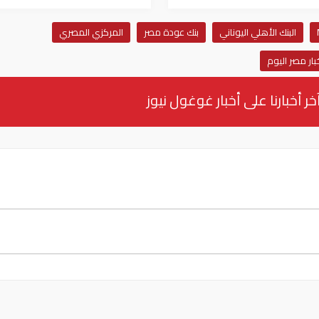
البنك الأهلي اليوناني
بنك عودة مصر
المركزي المصري
بار مصر اليوم
خر أخبارنا على أخبار غوغول نيوز