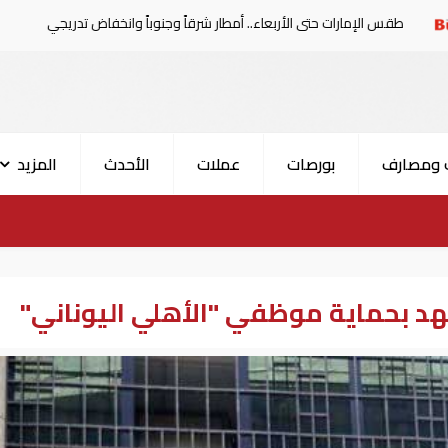
حتى الأربعاء.. أمطار شرقاً وجنوباً وانخفاض تدريجي للحرارة
 ومصارف
بورصات
عملات
الأحدث
المزيد
هد بحماية موظفي "الأهلي اليوناني"