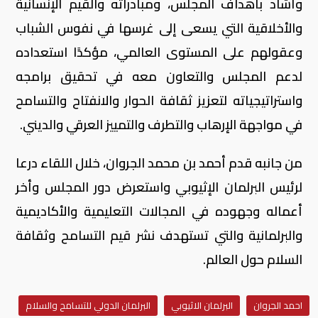
وأشاد بأهداف المجلس، ومبادراته والقيم الإنسانية
والأخلاقية التي يسعى إلى غرسها في نفوس الشباب
وعقولهم على المستوى العالمي، مؤكدًا استعداده
لدعم المجلس والتعاون معه في تحقيق برامجه
واستراتيجياته لتعزيز ثقافة الحوار والانفتاح والتسامح
في مواجهة الإرهاب والتطرف والتمييز العرقي والديني.
من جانبه قدم أحمد بن محمد الجروان، خلال اللقاء درعا
لرئيس البرلمان الإثيوبي واستعرض دور المجلس وأخر
أعماله وجهوده في المجالات التعليمية والأكاديمية
والبرلمانية والتي تستهدف نشر قيم التسامح وثقافة
السلام حول العالم.
احمد الجروان
البرلمان الاثيوبي
البرلمان الدولي للتسامح والسلام