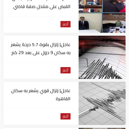
القبض على منتحل صفة قاضي
للاستيلاء على المواطنين
أخبار
عاجل| زلزال بقوة 5.7 درجة يشعر
به سكان 9 دول على بعد 29 كم
من السويس
أخبار
عاجل| زلزال قوي يشعر به سكان
القاهرة
أخبار