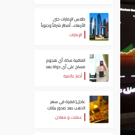
طقس الإمارات حتى
الأربعاء.. أمطار شرقاً وجنوباً
وانخفاض تدريجي للحرارة
الإمارات
اتفاقية مكة: أي هجوم
مسلح على أي دولة يعد
هجوما على الدول الثلاث
أخبار عالمية
جميعا
عاجل| قفزة في سعر
الذهب بعد صدور بيانات
الوظائف الأمريكية
عملات و معادن