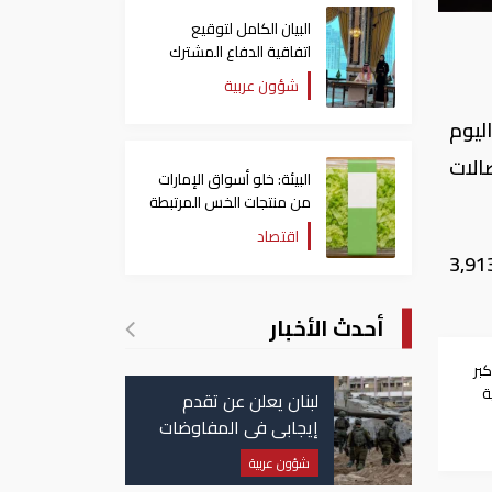
البيان الكامل لتوقيع
اتفاقية الدفاع المشترك
بين السعودية وتركيا
شؤون عربية
وباكستان
ليوم
ت الاتصالات
البيئة: خلو أسواق الإمارات
من منتجات الخس المرتبطة
بتفشي داء السيكلوسبورا
اقتصاد
 خاسرا 48.97 نقطة، من رصيده، ليصل إلى مستوى 3,913.55
أحدث الأخبار
بر
ة
لبنان يعلن عن تقدم
إيجابي في المفاوضات
مع إسرائيل.. وأمريكا
شؤون عربية
تضغط لوقف النار في