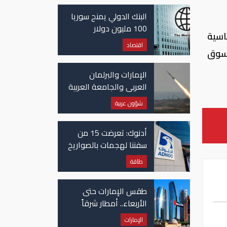
غزة
البنك الدولي يمنح سوريا
100 مليون دولار
طاع المواد الأساسية
اقتصاد
ل 193 شركة مدرجة بسوق
الإمارات والبرلمان
العربي والجامعة العربية
يدينون الهجوم الحوثي
شؤون عربية
على نجران بالسعودية
أدنوك: تعرضت 15 من
سفننا لهجمات بالصواريخ
والطائرات المسيّرة منذ
طاقة
بداية النزاع
طقس الإمارات حتى
الأربعاء.. أمطار شرقاً
وجنوباً وانخفاض
الإمارات