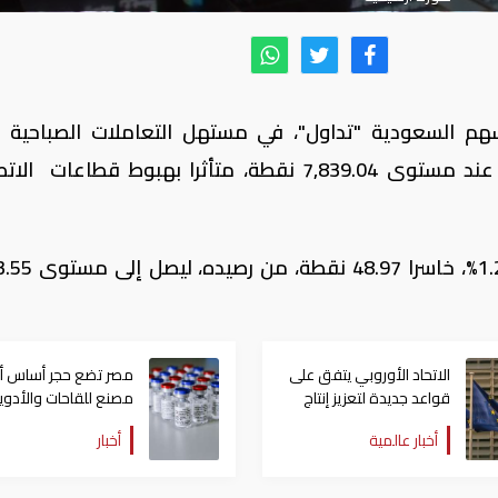
م السعودية "تداول"، في مستهل التعاملات الصباحية ا
الأربعاء، بنسبة 0.43%، خاسرا 33.70 نقطة، عند مستوى 7,839.04 نقطة، متأثرا بهبوط قطاعا
كما انخفض مؤشر السوق الموازي بنحو 1.23%،
الاتحاد الأوروبي يتفق على
مصر تضع حجر أساس أك
قواعد جديدة لتعزيز إنتاج
مصنع للقاحات والأدوي
الأدوية الأساسية
بمنطقة السخنة
أخبار عالمية
أخبار