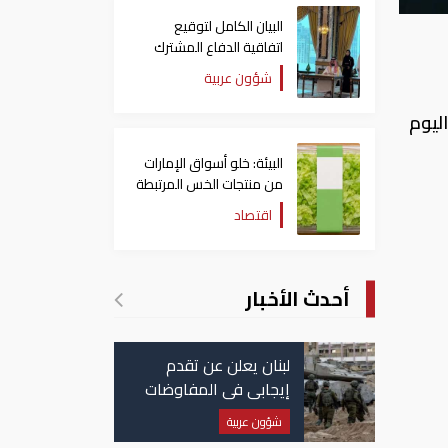
البيان الكامل لتوقيع
اتفاقية الدفاع المشترك
بين السعودية وتركيا
شؤون عربية
وباكستان
ليوم
البيئة: خلو أسواق الإمارات
من منتجات الخس المرتبطة
بتفشي داء السيكلوسبورا
اقتصاد
أحدث الأخبار
لبنان يعلن عن تقدم
إيجابي في المفاوضات
مع إسرائيل.. وأمريكا
شؤون عربية
تضغط لوقف النار في