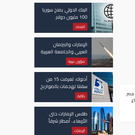
غزة
البنك الدولي يمنح سوريا
100 مليون دولار
اقتصاد
الإمارات والبرلمان
العربي والجامعة العربية
يدينون الهجوم الحوثي
شؤون عربية
على نجران بالسعودية
أدنوك: تعرضت 15 من
سفننا لهجمات بالصواريخ
والطائرات المسيّرة منذ
 مصر
طاقة
بداية النزاع
اع
طقس الإمارات حتى
الأربعاء.. أمطار شرقاً
وجنوباً وانخفاض
الإمارات