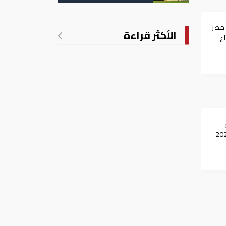
تدريجي للحرارة
 مصر
الأكثر قراءة
اع
خميس 5-3-2020