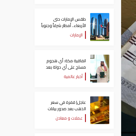
طقس الإمارات حتى
الأربعاء.. أمطار شرقاً وجنوباً
وانخفاض تدريجي للحرارة
الإمارات
اتفاقية مكة: أي هجوم
مسلح على أي دولة يعد
هجوما على الدول الثلاث
أخبار عالمية
جميعا
عاجل| قفزة في سعر
الذهب بعد صدور بيانات
الوظائف الأمريكية
عملات و معادن