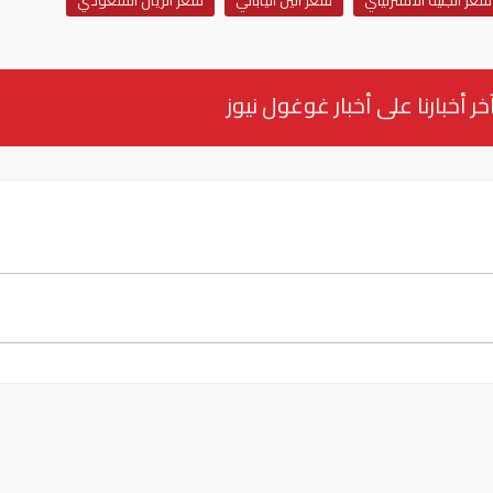
سعر الجنيه الاسترليني
سعر الين الياباني
سعر الريال السعودي
خر أخبارنا على أخبار غوغول نيوز