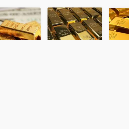
على
مجلس الذهب العالمي:
في انتظار أسعار
عند
الطلب العالمي على
الفائدة.. ارتفاع الدو
منذ
"المعدن الأصفر"
وانخفاض الذهب
مستقر
عملات و معادن
عملات و معادن
لثلاثاء أمام الدولار