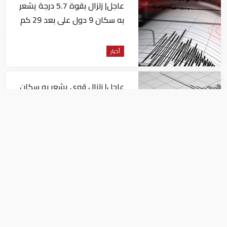
عاجل| زلزال بقوة 5.7 درجة يشعر
به سكان 9 دول على بعد 29 كم
من السويس
أخبار
عاجل| زلزال قوي يشعر به سكان
القاهرة
أخبار
السيسي يجتمع مع وزير النقل
ويوجه بسرعة الانتهاء من
المشروعات الجاري تنفيذها
أخبار