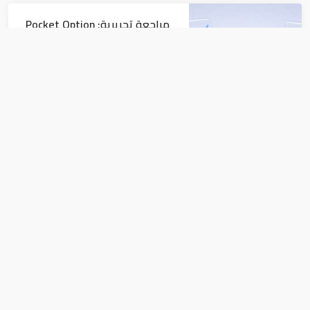
مراجعة تحريرية: Pocket Option
مقارنةً بمنصات التداول الأخرى
بورصة
غرفة دبي تبحث تعزيز التعاون مع
إثيوبيا
بورصة
سوق الأسهم السعودية تواصل الصعود
لليوم الثانى وتربح 117.45 نقطة