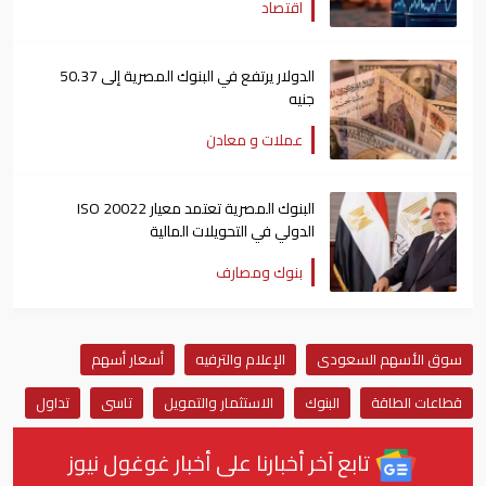
اقتصاد
الدولار يرتفع في البنوك المصرية إلى 50.37
جنيه
عملات و معادن
البنوك المصرية تعتمد معيار ISO 20022
الدولي في التحويلات المالية
بنوك ومصارف
سوق الأسهم السعودى
الإعلام والترفيه
أسعار أسهم
قطاعات الطاقة
البنوك
الاستثمار والتمويل
تاسى
تداول
تابع آخر أخبارنا على أخبار غوغول نيوز