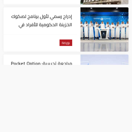
إدراج رسمي لأول برنامج لصكوك
الخزينة الحكومية للأفراد في
"ناسداك دبي"
بورصة
مراجعة تحريرية: Pocket Option
مقارنةً بمنصات التداول الأخرى
بورصة
غرفة دبي تبحث تعزيز التعاون مع
إثيوبيا